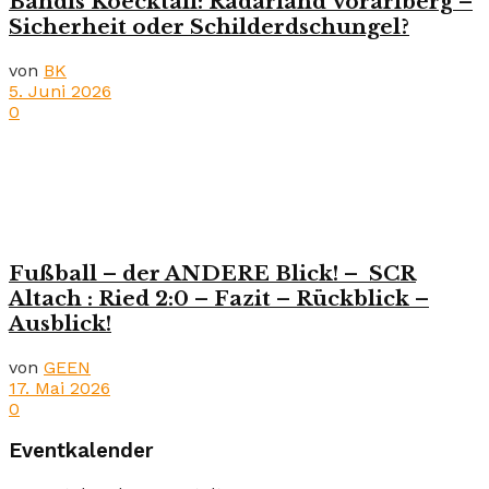
Bandis Koecktail: Radarland Vorarlberg –
Sicherheit oder Schilderdschungel?
von
BK
5. Juni 2026
0
Fußball – der ANDERE Blick! – SCR
Altach : Ried 2:0 – Fazit – Rückblick –
Ausblick!
von
GEEN
17. Mai 2026
0
Eventkalender