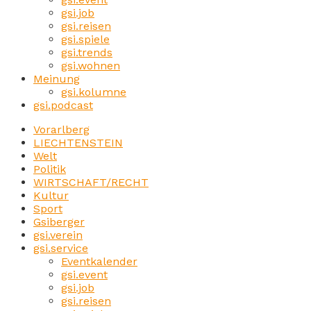
gsi.job
gsi.reisen
gsi.spiele
gsi.trends
gsi.wohnen
Meinung
gsi.kolumne
gsi.podcast
Vorarlberg
LIECHTENSTEIN
Welt
Politik
WIRTSCHAFT/RECHT
Kultur
Sport
Gsiberger
gsi.verein
gsi.service
Eventkalender
gsi.event
gsi.job
gsi.reisen