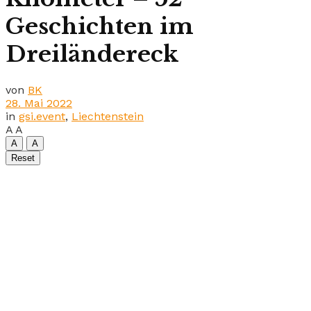
Geschichten im
Dreiländereck
von
BK
28. Mai 2022
in
gsi.event
,
Liechtenstein
A
A
A
A
Reset