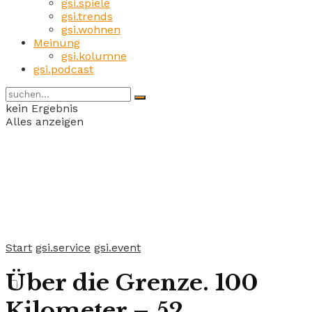
gsi.spiele
gsi.trends
gsi.wohnen
Meinung
gsi.kolumne
gsi.podcast
kein Ergebnis
Alles anzeigen
Start
gsi.service
gsi.event
Über die Grenze. 100
Kilometer – 52