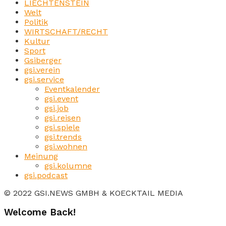
LIECHTENSTEIN
Welt
Politik
WIRTSCHAFT/RECHT
Kultur
Sport
Gsiberger
gsi.verein
gsi.service
Eventkalender
gsi.event
gsi.job
gsi.reisen
gsi.spiele
gsi.trends
gsi.wohnen
Meinung
gsi.kolumne
gsi.podcast
© 2022 GSI.NEWS GMBH & KOECKTAIL MEDIA
Welcome Back!