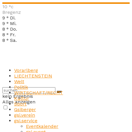
10
°c
Bregenz
9
°
Di.
9
°
Mi.
8
°
Do.
8
°
Fr.
8
°
Sa.
Vorarlberg
LIECHTENSTEIN
Welt
Politik
WIRTSCHAFT/RECHT
kein Ergebnis
Kultur
Alles anzeigen
Sport
Gsiberger
gsi.verein
gsi.service
Eventkalender
gsi.event