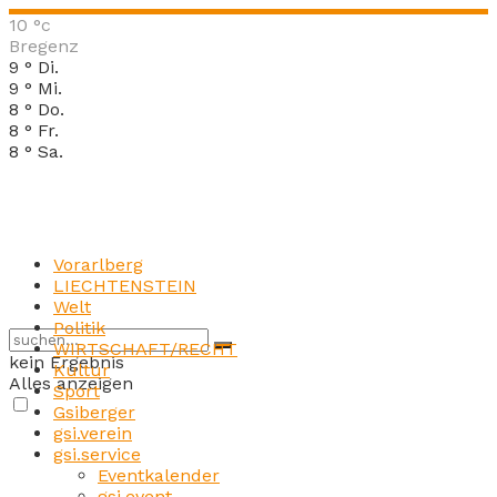
10
°c
Bregenz
9
°
Di.
9
°
Mi.
8
°
Do.
8
°
Fr.
8
°
Sa.
Vorarlberg
LIECHTENSTEIN
Welt
Politik
WIRTSCHAFT/RECHT
kein Ergebnis
Kultur
Alles anzeigen
Sport
Gsiberger
gsi.verein
gsi.service
Eventkalender
gsi.event