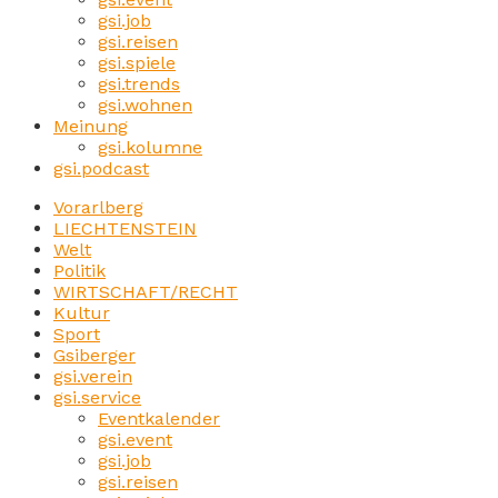
gsi.job
gsi.reisen
gsi.spiele
gsi.trends
gsi.wohnen
Meinung
gsi.kolumne
gsi.podcast
Vorarlberg
LIECHTENSTEIN
Welt
Politik
WIRTSCHAFT/RECHT
Kultur
Sport
Gsiberger
gsi.verein
gsi.service
Eventkalender
gsi.event
gsi.job
gsi.reisen