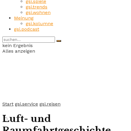
gsi.spiele
gsi.trends
gsi.wohnen
Meinung
gsi.kolumne
gsi.podcast
kein Ergebnis
Alles anzeigen
Start
gsi.service
gsi.reisen
Luft- und
Raumfahrtgeschichte