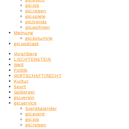
gsi.job
gsi.reisen
gsi.spiele
gsi.trends
gsi.wohnen
Meinung
gsi.kolumne
gsi.podcast
Vorarlberg
LIECHTENSTEIN
Welt
Politik
WIRTSCHAFT/RECHT
Kultur
Sport
Gsiberger
gsi.verein
gsi.service
Eventkalender
gsi.event
gsi.job
gsi.reisen