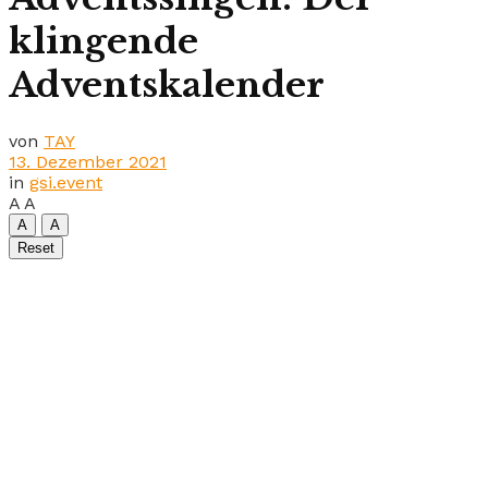
klingende
Adventskalender
von
TAY
13. Dezember 2021
in
gsi.event
A
A
A
A
Reset