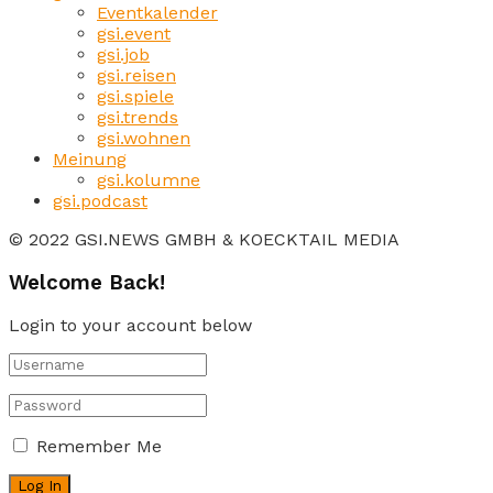
Eventkalender
gsi.event
gsi.job
gsi.reisen
gsi.spiele
gsi.trends
gsi.wohnen
Meinung
gsi.kolumne
gsi.podcast
© 2022 GSI.NEWS GMBH & KOECKTAIL MEDIA
Welcome Back!
Login to your account below
Remember Me