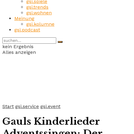
gsi.spiele
gsi.trends
gsi.wohnen
Meinung
gsi.kolumne
gsi.podcast
kein Ergebnis
Alles anzeigen
Start
gsi.service
gsi.event
Gauls Kinderlieder
Adventssingen: Der