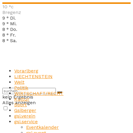
10
°c
Bregenz
9
°
Di.
9
°
Mi.
8
°
Do.
8
°
Fr.
8
°
Sa.
Vorarlberg
LIECHTENSTEIN
Welt
Politik
WIRTSCHAFT/RECHT
kein Ergebnis
Kultur
Alles anzeigen
Sport
Gsiberger
gsi.verein
gsi.service
Eventkalender
gsi.event