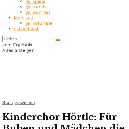
gsi.spiele
gsi.trends
gsi.wohnen
Meinung
gsi.kolumne
gsi.podcast
kein Ergebnis
Alles anzeigen
Start
gsi.verein
Kinderchor Hörtle: Für
Buben und Mädchen die