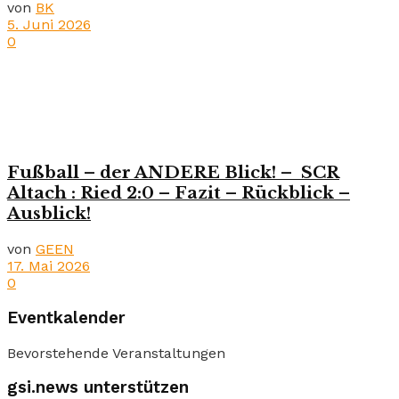
von
BK
5. Juni 2026
0
Fußball – der ANDERE Blick! – SCR
Altach : Ried 2:0 – Fazit – Rückblick –
Ausblick!
von
GEEN
17. Mai 2026
0
Eventkalender
Bevorstehende Veranstaltungen
gsi.news unterstützen