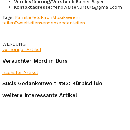
Vereinsführung/Vorstand:
Rainer Bayer
Kontaktadresse:
fendwalser.ursula@gmail.com
Tags:
Familie
Feldkirch
Musik
Verein
teilen
Tweet
teilen
senden
senden
teilen
WERBUNG
vorheriger Artikel
Versuchter Mord in Bürs
nächster Artikel
Susis Gedankenwelt #93: Kürbisdildo
weitere interessante Artikel