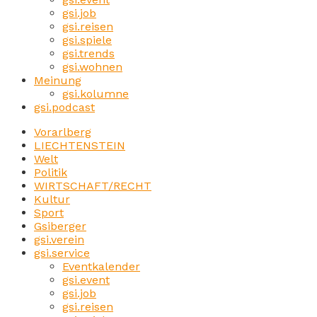
gsi.job
gsi.reisen
gsi.spiele
gsi.trends
gsi.wohnen
Meinung
gsi.kolumne
gsi.podcast
Vorarlberg
LIECHTENSTEIN
Welt
Politik
WIRTSCHAFT/RECHT
Kultur
Sport
Gsiberger
gsi.verein
gsi.service
Eventkalender
gsi.event
gsi.job
gsi.reisen