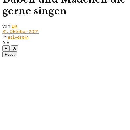
gerne singen
von
BK
31. Oktober 2021
in
gsi.verein
A
A
A
A
Reset