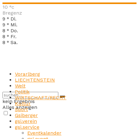
10
°c
Bregenz
9
°
Di.
9
°
Mi.
8
°
Do.
8
°
Fr.
8
°
Sa.
Vorarlberg
LIECHTENSTEIN
Welt
Politik
WIRTSCHAFT/RECHT
kein Ergebnis
Kultur
Alles anzeigen
Sport
Gsiberger
gsi.verein
gsi.service
Eventkalender
gsi.event