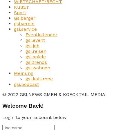
WIRTSCHAFT/RECHT
Kultur
Sport
Gsiberger
gsi.verein
gsi.service
Eventkalender
gsi.event
gsi.job
gsi.reisen
gsi.spiele
gsi.trends
gsi.wohnen
Meinung
gsi.kolumne
gsi.podcast
© 2022 GSI.NEWS GMBH & KOECKTAIL MEDIA
Welcome Back!
Login to your account below