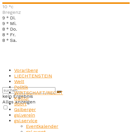
10
°c
Bregenz
9
°
Di.
9
°
Mi.
8
°
Do.
8
°
Fr.
8
°
Sa.
Vorarlberg
LIECHTENSTEIN
Welt
Politik
WIRTSCHAFT/RECHT
kein Ergebnis
Kultur
Alles anzeigen
Sport
Gsiberger
gsi.verein
gsi.service
Eventkalender
gsi.event