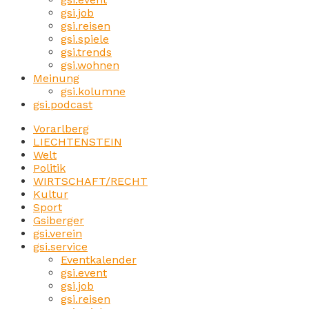
gsi.job
gsi.reisen
gsi.spiele
gsi.trends
gsi.wohnen
Meinung
gsi.kolumne
gsi.podcast
Vorarlberg
LIECHTENSTEIN
Welt
Politik
WIRTSCHAFT/RECHT
Kultur
Sport
Gsiberger
gsi.verein
gsi.service
Eventkalender
gsi.event
gsi.job
gsi.reisen