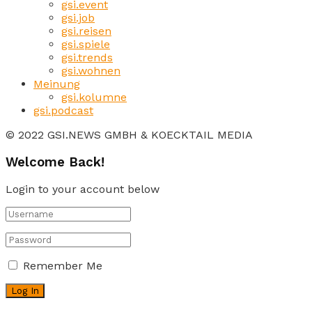
gsi.event
gsi.job
gsi.reisen
gsi.spiele
gsi.trends
gsi.wohnen
Meinung
gsi.kolumne
gsi.podcast
© 2022 GSI.NEWS GMBH & KOECKTAIL MEDIA
Welcome Back!
Login to your account below
Remember Me