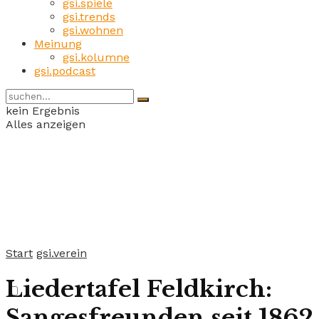
gsi.spiele
gsi.trends
gsi.wohnen
Meinung
gsi.kolumne
gsi.podcast
kein Ergebnis
Alles anzeigen
Start
gsi.verein
Liedertafel Feldkirch:
Sangesfreunden seit 1862