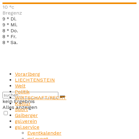
10
°c
Bregenz
9
°
Di.
9
°
Mi.
8
°
Do.
8
°
Fr.
8
°
Sa.
Vorarlberg
LIECHTENSTEIN
Welt
Politik
WIRTSCHAFT/RECHT
kein Ergebnis
Kultur
Alles anzeigen
Sport
Gsiberger
gsi.verein
gsi.service
Eventkalender
gsi.event