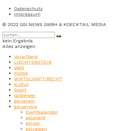
Datenschutz
Impressum
© 2022 GSI.NEWS GMBH & KOECKTAIL MEDIA
kein Ergebnis
Alles anzeigen
Vorarlberg
LIECHTENSTEIN
Welt
Politik
WIRTSCHAFT/RECHT
Kultur
Sport
Gsiberger
gsi.verein
gsi.service
Eventkalender
gsi.event
gsi.job
gsi.reisen