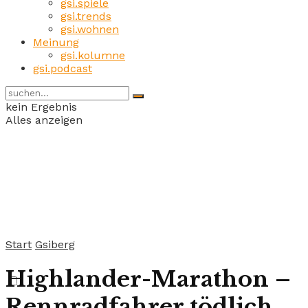
gsi.spiele
gsi.trends
gsi.wohnen
Meinung
gsi.kolumne
gsi.podcast
kein Ergebnis
Alles anzeigen
Start
Gsiberg
Highlander-Marathon –
Rennradfahrer tödlich