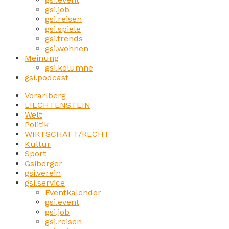
gsi.job
gsi.reisen
gsi.spiele
gsi.trends
gsi.wohnen
Meinung
gsi.kolumne
gsi.podcast
Vorarlberg
LIECHTENSTEIN
Welt
Politik
WIRTSCHAFT/RECHT
Kultur
Sport
Gsiberger
gsi.verein
gsi.service
Eventkalender
gsi.event
gsi.job
gsi.reisen