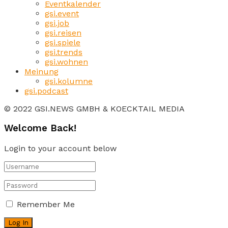
Eventkalender
gsi.event
gsi.job
gsi.reisen
gsi.spiele
gsi.trends
gsi.wohnen
Meinung
gsi.kolumne
gsi.podcast
© 2022 GSI.NEWS GMBH & KOECKTAIL MEDIA
Welcome Back!
Login to your account below
Remember Me