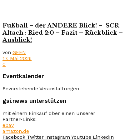
Fußball – der ANDERE Blick! – SCR
Altach : Ried 2:0 – Fazit – Rückblick –
Ausblick!
von
GEEN
17. Mai 2026
0
Eventkalender
Bevorstehende Veranstaltungen
gsi.news unterstützen
mit einem Einkauf über einen unserer
Partner-Links:
ebay
amazon.de
Facebook
Twitter
Instagram
Youtube
LinkedIn