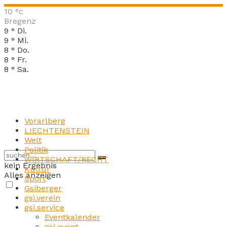
10
°c
Bregenz
9
°
Di.
9
°
Mi.
8
°
Do.
8
°
Fr.
8
°
Sa.
Vorarlberg
LIECHTENSTEIN
Welt
Politik
WIRTSCHAFT/RECHT
kein Ergebnis
Kultur
Alles anzeigen
Sport
Gsiberger
gsi.verein
gsi.service
Eventkalender
gsi.event