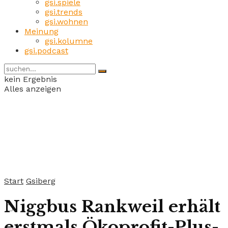
gsi.spiele
gsi.trends
gsi.wohnen
Meinung
gsi.kolumne
gsi.podcast
kein Ergebnis
Alles anzeigen
Start
Gsiberg
Niggbus Rankweil erhält
erstmals Ökoprofit-Plus-