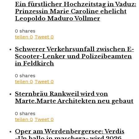
Ein fürstlicher Hochzeitstag in Vaduz:
Prinzessin Marie Caroline ehelicht
Leopoldo Maduro Vollmer
0 shares
teilen
0
Tweet
0
Schwerer Verkehrsunfall zwischen E-
Scooter-Lenker und Polizeibeamten
in Feldkirch
0 shares
teilen
0
Tweet
0
Sternbräu Rankweil wird von
Marte.Marte Architekten neu gebaut
0 shares
teilen
0
Tweet
0
Oper am Werdenbergersee: Verdis
«Un ballo in maschera» wird 2026