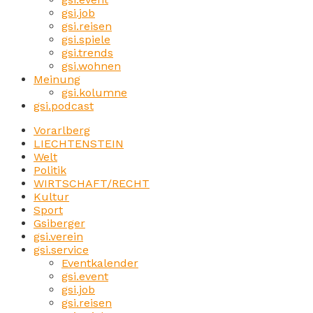
gsi.job
gsi.reisen
gsi.spiele
gsi.trends
gsi.wohnen
Meinung
gsi.kolumne
gsi.podcast
Vorarlberg
LIECHTENSTEIN
Welt
Politik
WIRTSCHAFT/RECHT
Kultur
Sport
Gsiberger
gsi.verein
gsi.service
Eventkalender
gsi.event
gsi.job
gsi.reisen