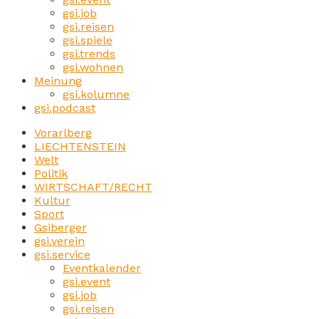
gsi.job
gsi.reisen
gsi.spiele
gsi.trends
gsi.wohnen
Meinung
gsi.kolumne
gsi.podcast
Vorarlberg
LIECHTENSTEIN
Welt
Politik
WIRTSCHAFT/RECHT
Kultur
Sport
Gsiberger
gsi.verein
gsi.service
Eventkalender
gsi.event
gsi.job
gsi.reisen