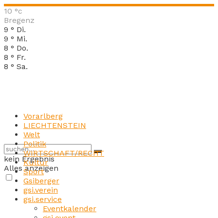
10
°c
Bregenz
9
°
Di.
9
°
Mi.
8
°
Do.
8
°
Fr.
8
°
Sa.
Vorarlberg
LIECHTENSTEIN
Welt
Politik
WIRTSCHAFT/RECHT
kein Ergebnis
Kultur
Alles anzeigen
Sport
Gsiberger
gsi.verein
gsi.service
Eventkalender
gsi.event