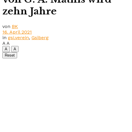
zehn Jahre
von
BK
16. April 2021
in
gsi.verein
,
Gsiberg
A
A
A
A
Reset