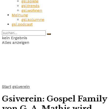
gsi.spiele
gsi.trends
gsi.wohnen
Meinung
gsi.kolumne
gsi.podcast
kein Ergebnis
Alles anzeigen
Start
gsi.verein
Gsiverein: Gospel Family
von G. A. Mathis wird