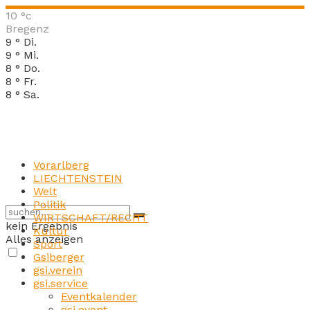
10
°c
Bregenz
9
°
Di.
9
°
Mi.
8
°
Do.
8
°
Fr.
8
°
Sa.
Vorarlberg
LIECHTENSTEIN
Welt
Politik
WIRTSCHAFT/RECHT
kein Ergebnis
Kultur
Alles anzeigen
Sport
Gsiberger
gsi.verein
gsi.service
Eventkalender
gsi.event