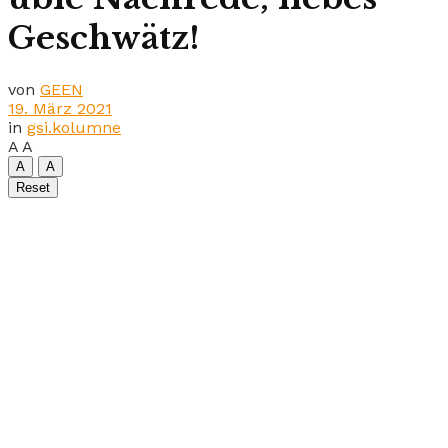
Geschwätz!
von
GEEN
19. März 2021
in
gsi.kolumne
A
A
A
A
Reset