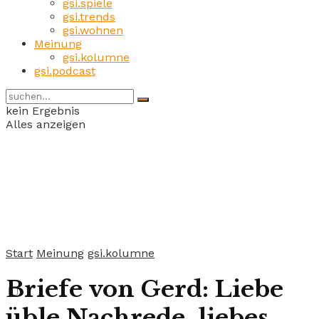
gsi.spiele
gsi.trends
gsi.wohnen
Meinung
gsi.kolumne
gsi.podcast
kein Ergebnis
Alles anzeigen
Start
Meinung
gsi.kolumne
Briefe von Gerd: Liebe
üble Nachrede, liebes