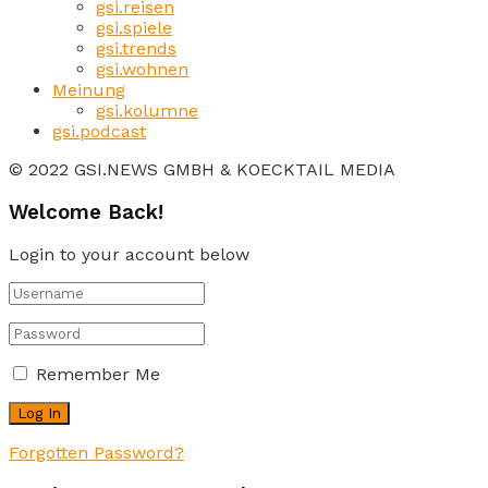
gsi.reisen
gsi.spiele
gsi.trends
gsi.wohnen
Meinung
gsi.kolumne
gsi.podcast
© 2022 GSI.NEWS GMBH & KOECKTAIL MEDIA
Welcome Back!
Login to your account below
Remember Me
Forgotten Password?