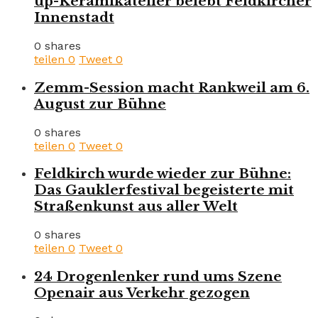
up-Keramikatelier belebt Feldkircher
Innenstadt
0 shares
teilen
0
Tweet
0
Zemm-Session macht Rankweil am 6.
August zur Bühne
0 shares
teilen
0
Tweet
0
Feldkirch wurde wieder zur Bühne:
Das Gauklerfestival begeisterte mit
Straßenkunst aus aller Welt
0 shares
teilen
0
Tweet
0
24 Drogenlenker rund ums Szene
Openair aus Verkehr gezogen