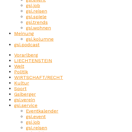
gsi.job
gsi.reisen
gsi.spiele
gsi.trends
gsi.wohnen
Meinung
gsi.kolumne
gsi.podcast
Vorarlberg
LIECHTENSTEIN
Welt
Politik
WIRTSCHAFT/RECHT
Kultur
Sport
Gsiberger
gsi.verein
gsi.service
Eventkalender
gsi.event
gsi.job
gsi.reisen