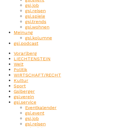
gsi.job
gsi.reisen
gsi.spiele
gsi.trends
gsi.wohnen
Meinung
gsi.kolumne
gsi.podcast
Vorarlberg
LIECHTENSTEIN
Welt
Politik
WIRTSCHAFT/RECHT
Kultur
Sport
Gsiberger
gsi.verein
gsi.service
Eventkalender
gsi.event
gsi.job
gsi.reisen