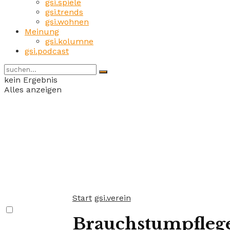
gsi.spiele
gsi.trends
gsi.wohnen
Meinung
gsi.kolumne
gsi.podcast
kein Ergebnis
Alles anzeigen
Start
gsi.verein
Brauchstumpflege