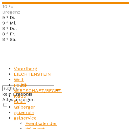
10
°c
Bregenz
9
°
Di.
9
°
Mi.
8
°
Do.
8
°
Fr.
8
°
Sa.
Vorarlberg
LIECHTENSTEIN
Welt
Politik
WIRTSCHAFT/RECHT
kein Ergebnis
Kultur
Alles anzeigen
Sport
Gsiberger
gsi.verein
gsi.service
Eventkalender
gsi.event