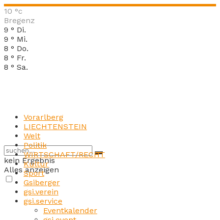
10
°c
Bregenz
9
°
Di.
9
°
Mi.
8
°
Do.
8
°
Fr.
8
°
Sa.
Vorarlberg
LIECHTENSTEIN
Welt
Politik
WIRTSCHAFT/RECHT
kein Ergebnis
Kultur
Alles anzeigen
Sport
Gsiberger
gsi.verein
gsi.service
Eventkalender
gsi.event