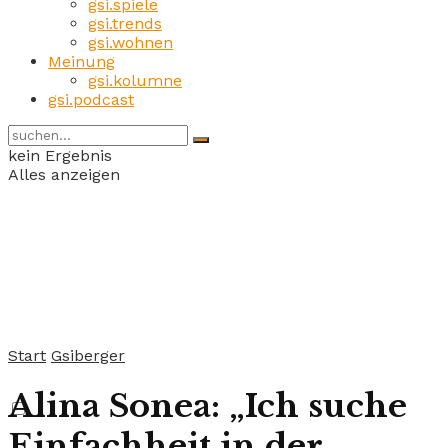
gsi.spiele
gsi.trends
gsi.wohnen
Meinung
gsi.kolumne
gsi.podcast
kein Ergebnis
Alles anzeigen
Start
Gsiberger
Alina Sonea: „Ich suche
Einfachheit in der