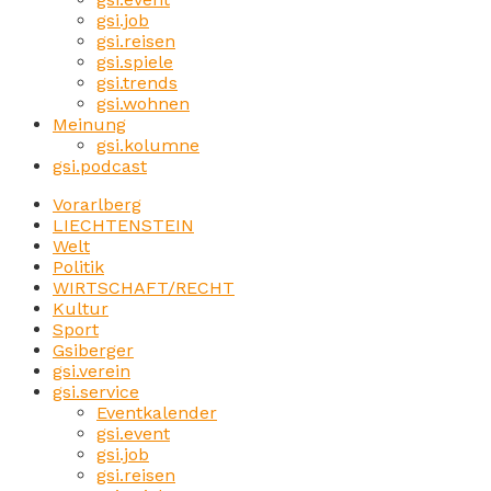
gsi.job
gsi.reisen
gsi.spiele
gsi.trends
gsi.wohnen
Meinung
gsi.kolumne
gsi.podcast
Vorarlberg
LIECHTENSTEIN
Welt
Politik
WIRTSCHAFT/RECHT
Kultur
Sport
Gsiberger
gsi.verein
gsi.service
Eventkalender
gsi.event
gsi.job
gsi.reisen