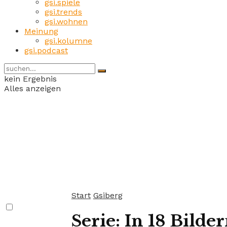
gsi.spiele
gsi.trends
gsi.wohnen
Meinung
gsi.kolumne
gsi.podcast
kein Ergebnis
Alles anzeigen
Start
Gsiberg
Serie: In 18 Bild