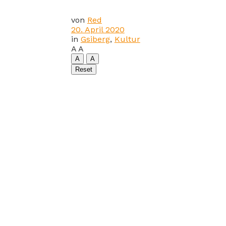
von
Red
20. April 2020
in
Gsiberg
,
Kultur
A
A
A
A
Reset