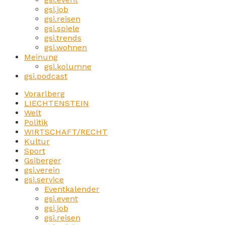
gsi.job
gsi.reisen
gsi.spiele
gsi.trends
gsi.wohnen
Meinung
gsi.kolumne
gsi.podcast
Vorarlberg
LIECHTENSTEIN
Welt
Politik
WIRTSCHAFT/RECHT
Kultur
Sport
Gsiberger
gsi.verein
gsi.service
Eventkalender
gsi.event
gsi.job
gsi.reisen