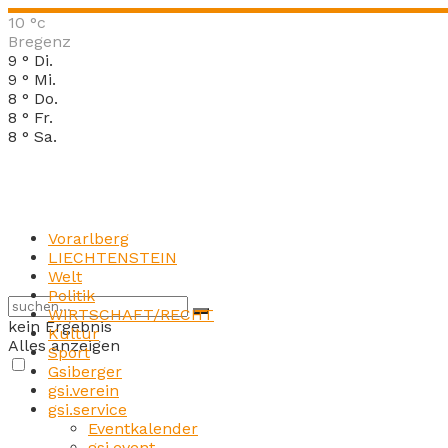
10
°c
Bregenz
9
°
Di.
9
°
Mi.
8
°
Do.
8
°
Fr.
8
°
Sa.
Vorarlberg
LIECHTENSTEIN
Welt
Politik
WIRTSCHAFT/RECHT
kein Ergebnis
Kultur
Alles anzeigen
Sport
Gsiberger
gsi.verein
gsi.service
Eventkalender
gsi.event