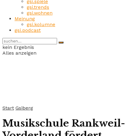
gsi.spiele
gsi.trends
gsi.wohnen
Meinung
gsi.kolumne
gsi.podcast
kein Ergebnis
Alles anzeigen
Start
Gsiberg
Musikschule Rankweil-
Vorderland fördert