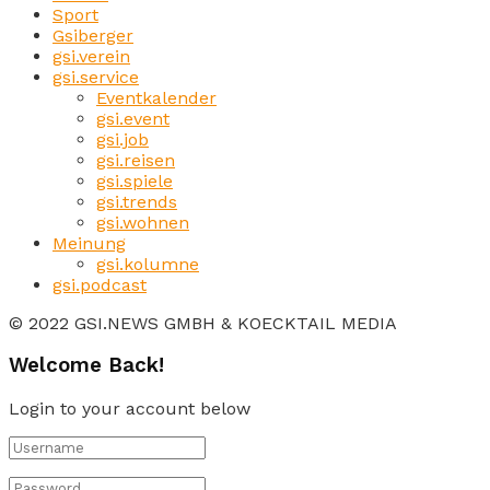
Sport
Gsiberger
gsi.verein
gsi.service
Eventkalender
gsi.event
gsi.job
gsi.reisen
gsi.spiele
gsi.trends
gsi.wohnen
Meinung
gsi.kolumne
gsi.podcast
© 2022 GSI.NEWS GMBH & KOECKTAIL MEDIA
Welcome Back!
Login to your account below