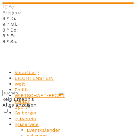
10
°c
Bregenz
9
°
Di.
9
°
Mi.
8
°
Do.
8
°
Fr.
8
°
Sa.
Vorarlberg
LIECHTENSTEIN
Welt
Politik
WIRTSCHAFT/RECHT
kein Ergebnis
Kultur
Alles anzeigen
Sport
Gsiberger
gsi.verein
gsi.service
Eventkalender
gsi.event