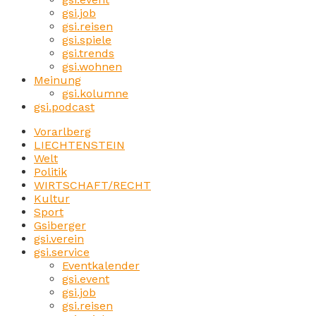
gsi.job
gsi.reisen
gsi.spiele
gsi.trends
gsi.wohnen
Meinung
gsi.kolumne
gsi.podcast
Vorarlberg
LIECHTENSTEIN
Welt
Politik
WIRTSCHAFT/RECHT
Kultur
Sport
Gsiberger
gsi.verein
gsi.service
Eventkalender
gsi.event
gsi.job
gsi.reisen