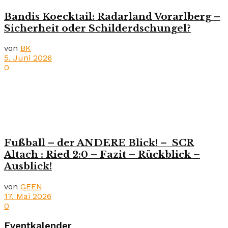
Bandis Koecktail: Radarland Vorarlberg –
Sicherheit oder Schilderdschungel?
von
BK
5. Juni 2026
0
Fußball – der ANDERE Blick! – SCR
Altach : Ried 2:0 – Fazit – Rückblick –
Ausblick!
von
GEEN
17. Mai 2026
0
Eventkalender