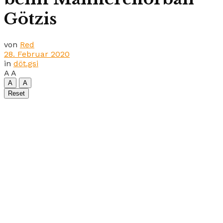
Götzis
von
Red
28. Februar 2020
in
döt.gsi
A
A
A
A
Reset