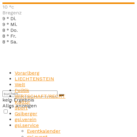
10
°c
Bregenz
9
°
Di.
9
°
Mi.
8
°
Do.
8
°
Fr.
8
°
Sa.
Vorarlberg
LIECHTENSTEIN
Welt
Politik
WIRTSCHAFT/RECHT
kein Ergebnis
Kultur
Alles anzeigen
Sport
Gsiberger
gsi.verein
gsi.service
Eventkalender
gsi.event