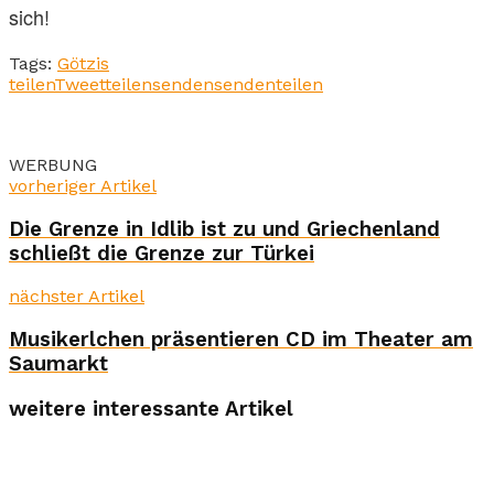
sich!
Tags:
Götzis
teilen
Tweet
teilen
senden
senden
teilen
WERBUNG
vorheriger Artikel
Die Grenze in Idlib ist zu und Griechenland
schließt die Grenze zur Türkei
nächster Artikel
Musikerlchen präsentieren CD im Theater am
Saumarkt
weitere interessante Artikel