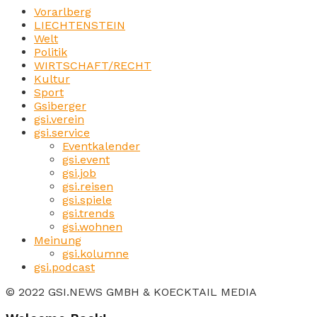
Vorarlberg
LIECHTENSTEIN
Welt
Politik
WIRTSCHAFT/RECHT
Kultur
Sport
Gsiberger
gsi.verein
gsi.service
Eventkalender
gsi.event
gsi.job
gsi.reisen
gsi.spiele
gsi.trends
gsi.wohnen
Meinung
gsi.kolumne
gsi.podcast
© 2022 GSI.NEWS GMBH & KOECKTAIL MEDIA