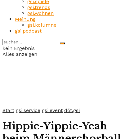
gsi.spiele
gsi.trends
gsi.wohnen
Meinung
gsi.kolumne
gsi.podcast
kein Ergebnis
Alles anzeigen
Start
gsi.service
gsi.event
döt.gsi
Hippie-Yippie-Yeah
beim Männerchorball