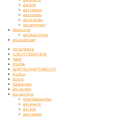
gsi.job
gsi.reisen
gsi.spiele
gsi.trends
gsi.wohnen
Meinung
gsi.kolumne
gsi.podcast
Vorarlberg
LIECHTENSTEIN
Welt
Politik
WIRTSCHAFT/RECHT
Kultur
Sport
Gsiberger
gsi.verein
gsi.service
Eventkalender
gsi.event
gsi.job
gsi.reisen