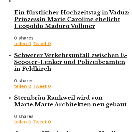
Ein fürstlicher Hochzeitstag in Vaduz:
Prinzessin Marie Caroline ehelicht
Leopoldo Maduro Vollmer
0 shares
teilen
0
Tweet
0
Schwerer Verkehrsunfall zwischen E-
Scooter-Lenker und Polizeibeamten
in Feldkirch
0 shares
teilen
0
Tweet
0
Sternbräu Rankweil wird von
Marte.Marte Architekten neu gebaut
0 shares
teilen
0
Tweet
0