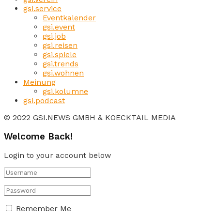
gsi.service
Eventkalender
gsi.event
gsi.job
gsi.reisen
gsi.spiele
gsi.trends
gsi.wohnen
Meinung
gsi.kolumne
gsi.podcast
© 2022 GSI.NEWS GMBH & KOECKTAIL MEDIA
Welcome Back!
Login to your account below
Remember Me