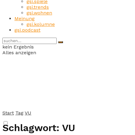
gsi.spiele
gsi.trends
gsi.wohnen
Meinung
gsi.kolumne
gsi.podcast
kein Ergebnis
Alles anzeigen
Start
Tag
VU
Schlagwort:
VU