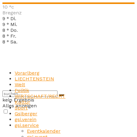
10
°c
Bregenz
9
°
Di.
9
°
Mi.
8
°
Do.
8
°
Fr.
8
°
Sa.
Vorarlberg
LIECHTENSTEIN
Welt
Politik
WIRTSCHAFT/RECHT
kein Ergebnis
Kultur
Alles anzeigen
Sport
Gsiberger
gsi.verein
gsi.service
Eventkalender
gsi.event