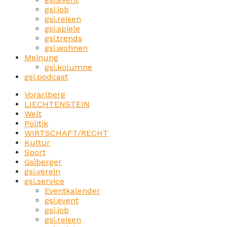
gsi.job
gsi.reisen
gsi.spiele
gsi.trends
gsi.wohnen
Meinung
gsi.kolumne
gsi.podcast
Vorarlberg
LIECHTENSTEIN
Welt
Politik
WIRTSCHAFT/RECHT
Kultur
Sport
Gsiberger
gsi.verein
gsi.service
Eventkalender
gsi.event
gsi.job
gsi.reisen