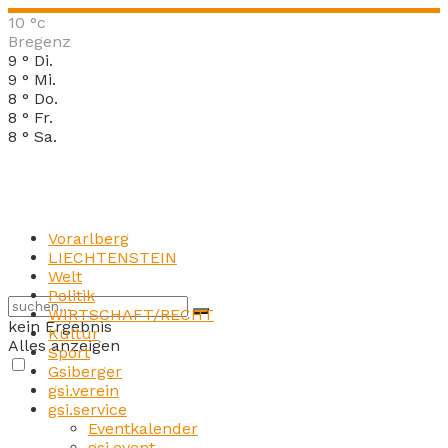
10
°c
Bregenz
9
°
Di.
9
°
Mi.
8
°
Do.
8
°
Fr.
8
°
Sa.
Vorarlberg
LIECHTENSTEIN
Welt
Politik
WIRTSCHAFT/RECHT
kein Ergebnis
Kultur
Alles anzeigen
Sport
Gsiberger
gsi.verein
gsi.service
Eventkalender
gsi.event