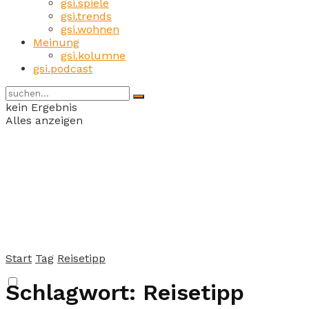
gsi.spiele
gsi.trends
gsi.wohnen
Meinung
gsi.kolumne
gsi.podcast
kein Ergebnis
Alles anzeigen
Start
Tag
Reisetipp
Schlagwort:
Reisetipp