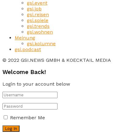
gsi.event
gsi.job
gsi.reisen
gsi.spiele
gsi.trends
gsi.wohnen
Meinung
gsi.kolumne
gsi.podcast
© 2022 GSI.NEWS GMBH & KOECKTAIL MEDIA
Welcome Back!
Login to your account below
Remember Me