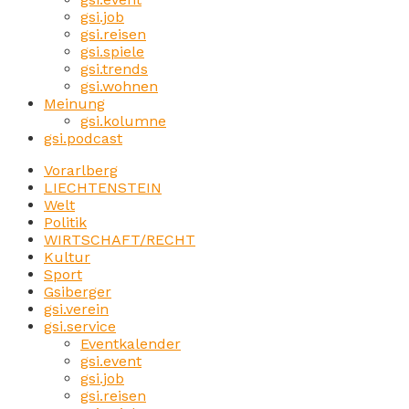
gsi.job
gsi.reisen
gsi.spiele
gsi.trends
gsi.wohnen
Meinung
gsi.kolumne
gsi.podcast
Vorarlberg
LIECHTENSTEIN
Welt
Politik
WIRTSCHAFT/RECHT
Kultur
Sport
Gsiberger
gsi.verein
gsi.service
Eventkalender
gsi.event
gsi.job
gsi.reisen