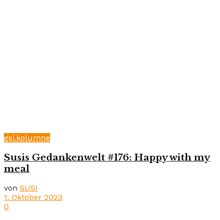
gsi.kolumne
Susis Gedankenwelt #176: Happy with my
meal
von
SUSI
1. Oktober 2023
0