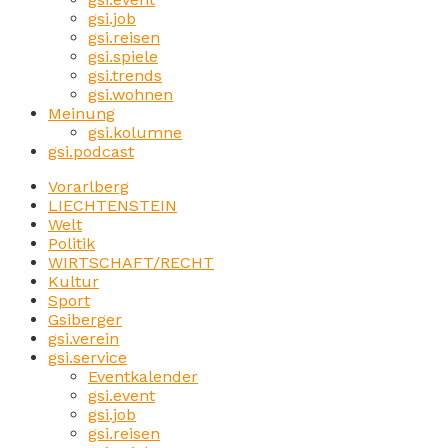
gsi.job
gsi.reisen
gsi.spiele
gsi.trends
gsi.wohnen
Meinung
gsi.kolumne
gsi.podcast
Vorarlberg
LIECHTENSTEIN
Welt
Politik
WIRTSCHAFT/RECHT
Kultur
Sport
Gsiberger
gsi.verein
gsi.service
Eventkalender
gsi.event
gsi.job
gsi.reisen