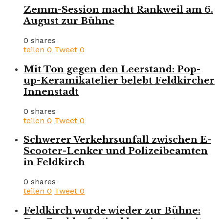
Zemm-Session macht Rankweil am 6.
August zur Bühne
0 shares
teilen
0
Tweet
0
Mit Ton gegen den Leerstand: Pop-
up-Keramikatelier belebt Feldkircher
Innenstadt
0 shares
teilen
0
Tweet
0
Schwerer Verkehrsunfall zwischen E-
Scooter-Lenker und Polizeibeamten
in Feldkirch
0 shares
teilen
0
Tweet
0
Feldkirch wurde wieder zur Bühne: