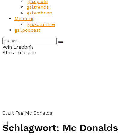
gsi.spiele
gsi.trends
gsi.wohnen
Meinung
gsi.kolumne
gsi.podcast
kein Ergebnis
Alles anzeigen
Start
Tag
Mc Donalds
Schlagwort:
Mc Donalds