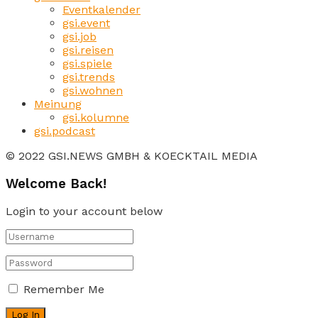
Eventkalender
gsi.event
gsi.job
gsi.reisen
gsi.spiele
gsi.trends
gsi.wohnen
Meinung
gsi.kolumne
gsi.podcast
© 2022 GSI.NEWS GMBH & KOECKTAIL MEDIA
Welcome Back!
Login to your account below
Remember Me