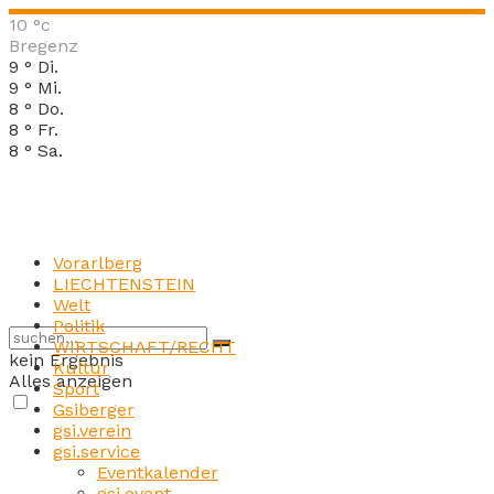
10
°c
Bregenz
9
°
Di.
9
°
Mi.
8
°
Do.
8
°
Fr.
8
°
Sa.
Vorarlberg
LIECHTENSTEIN
Welt
Politik
WIRTSCHAFT/RECHT
kein Ergebnis
Kultur
Alles anzeigen
Sport
Gsiberger
gsi.verein
gsi.service
Eventkalender
gsi.event