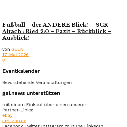
Fußball – der ANDERE Blick! – SCR
Altach : Ried 2:0 – Fazit – Rückblick –
Ausblick!
von
GEEN
17. Mai 2026
0
Eventkalender
Bevorstehende Veranstaltungen
gsi.news unterstützen
mit einem Einkauf über einen unserer
Partner-Links:
ebay
amazon.de
Facebook
Twitter
Instagram
Youtube
LinkedIn