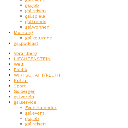
gsi.job
gsi.reisen
gsi.spiele
gsi.trends
gsi.wohnen
Meinung
gsi.kolumne
gsi.podcast
Vorarlberg
LIECHTENSTEIN
Welt
Politik
WIRTSCHAFT/RECHT
Kultur
Sport
Gsiberger
gsi.verein
gsi.service
Eventkalender
gsi.event
gsi.job
gsi.reisen