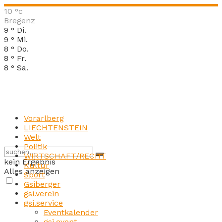
10
°c
Bregenz
9
°
Di.
9
°
Mi.
8
°
Do.
8
°
Fr.
8
°
Sa.
Vorarlberg
LIECHTENSTEIN
Welt
Politik
WIRTSCHAFT/RECHT
kein Ergebnis
Kultur
Alles anzeigen
Sport
Gsiberger
gsi.verein
gsi.service
Eventkalender
gsi.event