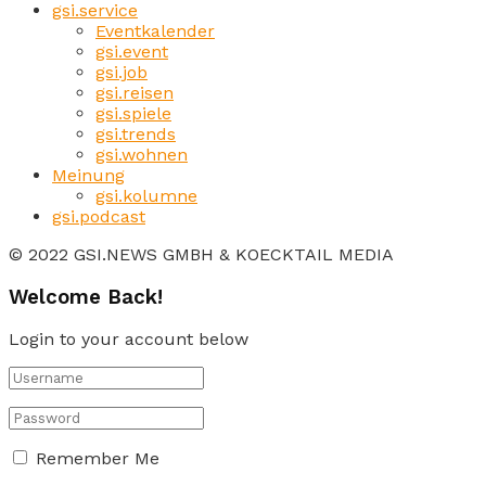
gsi.service
Eventkalender
gsi.event
gsi.job
gsi.reisen
gsi.spiele
gsi.trends
gsi.wohnen
Meinung
gsi.kolumne
gsi.podcast
© 2022 GSI.NEWS GMBH & KOECKTAIL MEDIA
Welcome Back!
Login to your account below
Remember Me