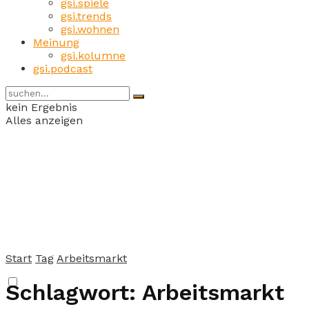
gsi.spiele
gsi.trends
gsi.wohnen
Meinung
gsi.kolumne
gsi.podcast
kein Ergebnis
Alles anzeigen
Start
Tag
Arbeitsmarkt
Schlagwort:
Arbeitsmarkt