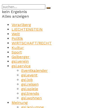
kein Ergebnis
Alles anzeigen
Vorarlberg
LIECHTENSTEIN
Welt
Politik
WIRTSCHAFT/RECHT
Kultur
Sport
Gsiberger
gsi.verein
gsi.service
Eventkalender
gsi.event
gsi.job
gsi.reisen
gsi.spiele
gsi.trends
gsi.wohnen
Meinung
gsi.kolumne