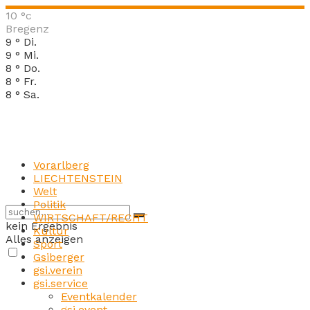
10
°c
Bregenz
9
°
Di.
9
°
Mi.
8
°
Do.
8
°
Fr.
8
°
Sa.
Vorarlberg
LIECHTENSTEIN
Welt
Politik
WIRTSCHAFT/RECHT
kein Ergebnis
Kultur
Alles anzeigen
Sport
Gsiberger
gsi.verein
gsi.service
Eventkalender
gsi.event