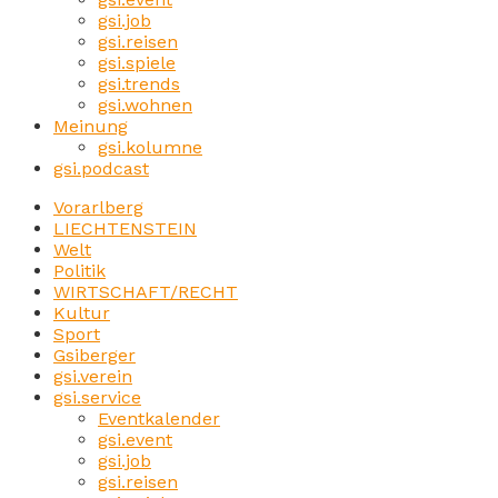
gsi.job
gsi.reisen
gsi.spiele
gsi.trends
gsi.wohnen
Meinung
gsi.kolumne
gsi.podcast
Vorarlberg
LIECHTENSTEIN
Welt
Politik
WIRTSCHAFT/RECHT
Kultur
Sport
Gsiberger
gsi.verein
gsi.service
Eventkalender
gsi.event
gsi.job
gsi.reisen