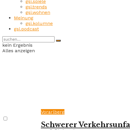
gsi.spiele
gsi.trends
gsi.wohnen
Meinung
gsi.kolumne
gsi.podcast
kein Ergebnis
Alles anzeigen
Vorarlberg
Schwerer Verkehrsunfa