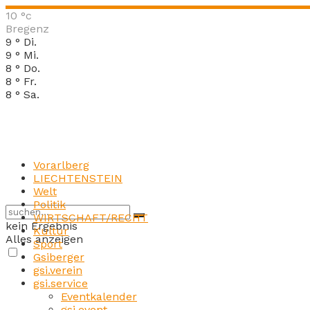
10
°c
Bregenz
9
°
Di.
9
°
Mi.
8
°
Do.
8
°
Fr.
8
°
Sa.
Vorarlberg
LIECHTENSTEIN
Welt
Politik
WIRTSCHAFT/RECHT
kein Ergebnis
Kultur
Alles anzeigen
Sport
Gsiberger
gsi.verein
gsi.service
Eventkalender
gsi.event