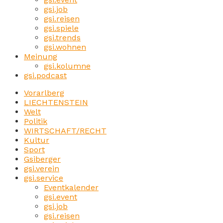
gsi.job
gsi.reisen
gsi.spiele
gsi.trends
gsi.wohnen
Meinung
gsi.kolumne
gsi.podcast
Vorarlberg
LIECHTENSTEIN
Welt
Politik
WIRTSCHAFT/RECHT
Kultur
Sport
Gsiberger
gsi.verein
gsi.service
Eventkalender
gsi.event
gsi.job
gsi.reisen