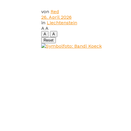
von
Red
26. April 2026
in
Liechtenstein
A
A
A
A
Reset