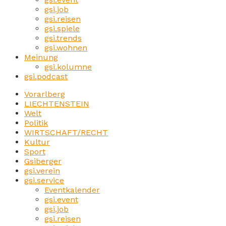
gsi.job
gsi.reisen
gsi.spiele
gsi.trends
gsi.wohnen
Meinung
gsi.kolumne
gsi.podcast
Vorarlberg
LIECHTENSTEIN
Welt
Politik
WIRTSCHAFT/RECHT
Kultur
Sport
Gsiberger
gsi.verein
gsi.service
Eventkalender
gsi.event
gsi.job
gsi.reisen