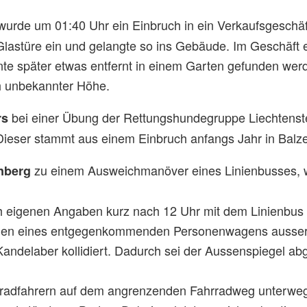
wurde um 01:40 Uhr ein Einbruch in ein Verkaufsgeschäf
Glastüre ein und gelangte so ins Gebäude. Im Geschäft
nte später etwas entfernt in einem Garten gefunden wer
 unbekannter Höhe.
bei einer Übung der Rettungshundegruppe Liechtenst
rs
Dieser stammt aus einem Einbruch anfangs Jahr in Balz
zu einem Ausweichmanöver eines Linienbusses, w
enberg
.
 eigenen Angaben kurz nach 12 Uhr mit dem Linienbus au
egen eines entgegenkommenden Personenwagens ausser
Kandelaber kollidiert. Dadurch sei der Aussenspiegel a
rradfahrern auf dem angrenzenden Fahrradweg unterwegs.