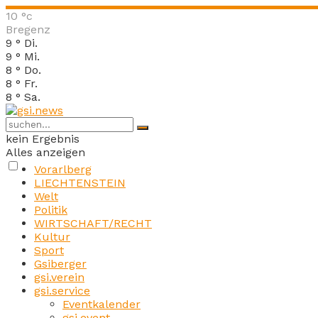
10
°c
Bregenz
9
°
Di.
9
°
Mi.
8
°
Do.
8
°
Fr.
8
°
Sa.
kein Ergebnis
Alles anzeigen
Vorarlberg
LIECHTENSTEIN
Welt
Politik
WIRTSCHAFT/RECHT
Kultur
Sport
Gsiberger
gsi.verein
gsi.service
Eventkalender
gsi.event