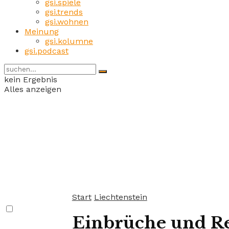
gsi.spiele
gsi.trends
gsi.wohnen
Meinung
gsi.kolumne
gsi.podcast
kein Ergebnis
Alles anzeigen
Start
Liechtenstein
Einbrüche und R