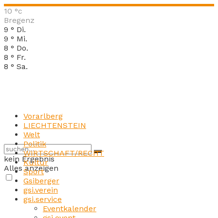
10
°c
Bregenz
9
°
Di.
9
°
Mi.
8
°
Do.
8
°
Fr.
8
°
Sa.
Vorarlberg
LIECHTENSTEIN
Welt
Politik
WIRTSCHAFT/RECHT
kein Ergebnis
Kultur
Alles anzeigen
Sport
Gsiberger
gsi.verein
gsi.service
Eventkalender
gsi.event