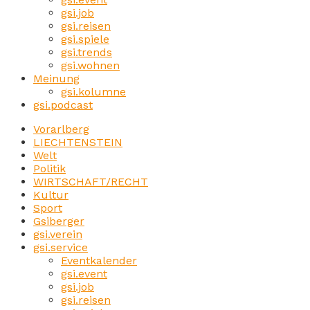
gsi.job
gsi.reisen
gsi.spiele
gsi.trends
gsi.wohnen
Meinung
gsi.kolumne
gsi.podcast
Vorarlberg
LIECHTENSTEIN
Welt
Politik
WIRTSCHAFT/RECHT
Kultur
Sport
Gsiberger
gsi.verein
gsi.service
Eventkalender
gsi.event
gsi.job
gsi.reisen