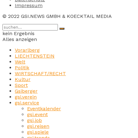
Impressum
© 2022 GSI.NEWS GMBH & KOECKTAIL MEDIA
kein Ergebnis
Alles anzeigen
Vorarlberg
LIECHTENSTEIN
Welt
Politik
WIRTSCHAFT/RECHT
Kultur
Sport
Gsiberger
gsi.verein
gsi.service
Eventkalender
gsi.event
gsi.job
gsi.reisen
gsi.spiele
gsi.trends