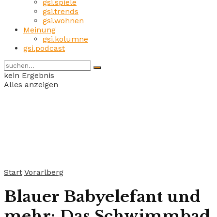
gsi.spiele
gsi.trends
gsi.wohnen
Meinung
gsi.kolumne
gsi.podcast
kein Ergebnis
Alles anzeigen
Start
Vorarlberg
Blauer Babyelefant und
mehr: Das Schwimmbad