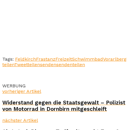
Tags:
Feldkirch
Frastanz
Freizeit
Schwimmbad
Vorarlberg
teilen
Tweet
teilen
senden
senden
teilen
WERBUNG
vorheriger Artikel
Widerstand gegen die Staatsgewalt – Polizist
von Motorrad in Dornbirn mitgeschleift
nächster Artikel