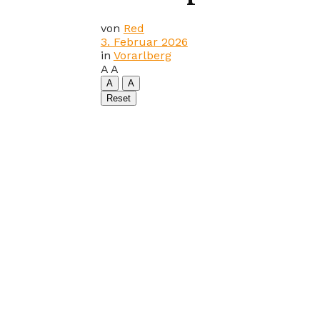
von
Red
3. Februar 2026
in
Vorarlberg
A
A
A
A
Reset