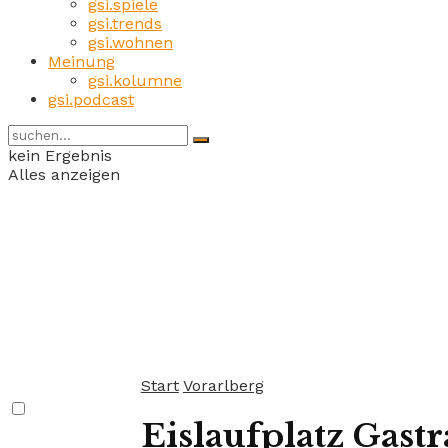
gsi.spiele
gsi.trends
gsi.wohnen
Meinung
gsi.kolumne
gsi.podcast
kein Ergebnis
Alles anzeigen
Start
Vorarlberg
Eislaufplatz Gas