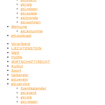
gsi.job
gsi.reisen
gsi.spiele
gsi.trends
gsi.wohnen
Meinung
gsi.kolumne
gsi.podcast
Vorarlberg
LIECHTENSTEIN
Welt
Politik
WIRTSCHAFT/RECHT
Kultur
Sport
Gsiberger
gsi.verein
gsi.service
Eventkalender
gsi.event
gsi.job
gsi.reisen