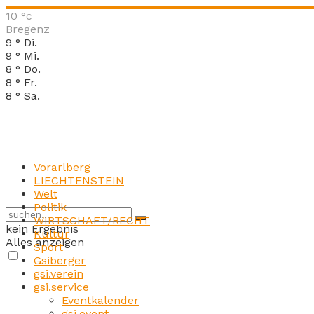
10
°c
Bregenz
9
°
Di.
9
°
Mi.
8
°
Do.
8
°
Fr.
8
°
Sa.
Vorarlberg
LIECHTENSTEIN
Welt
Politik
WIRTSCHAFT/RECHT
kein Ergebnis
Kultur
Alles anzeigen
Sport
Gsiberger
gsi.verein
gsi.service
Eventkalender
gsi.event