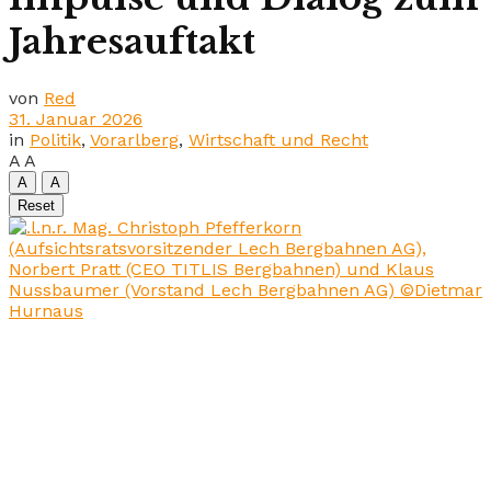
Jahresauftakt
von
Red
31. Januar 2026
in
Politik
,
Vorarlberg
,
Wirtschaft und Recht
A
A
A
A
Reset