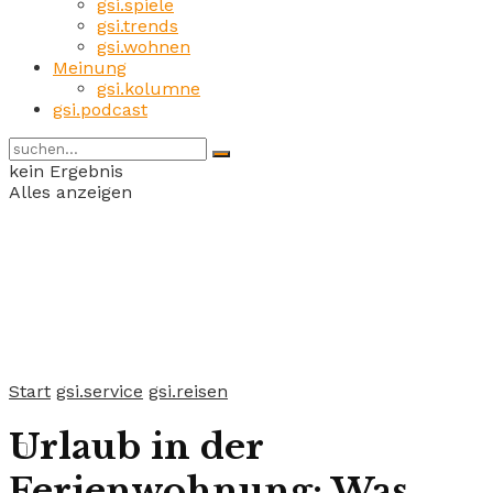
gsi.spiele
gsi.trends
gsi.wohnen
Meinung
gsi.kolumne
gsi.podcast
kein Ergebnis
Alles anzeigen
Start
gsi.service
gsi.reisen
Urlaub in der
Ferienwohnung: Was