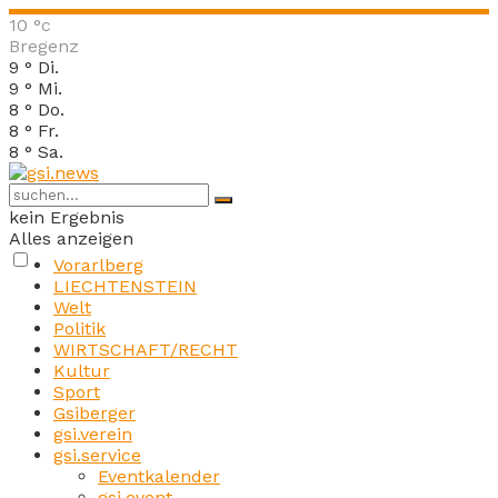
10
°c
Bregenz
9
°
Di.
9
°
Mi.
8
°
Do.
8
°
Fr.
8
°
Sa.
kein Ergebnis
Alles anzeigen
Vorarlberg
LIECHTENSTEIN
Welt
Politik
WIRTSCHAFT/RECHT
Kultur
Sport
Gsiberger
gsi.verein
gsi.service
Eventkalender
gsi.event