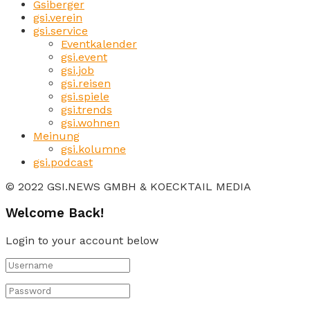
Gsiberger
gsi.verein
gsi.service
Eventkalender
gsi.event
gsi.job
gsi.reisen
gsi.spiele
gsi.trends
gsi.wohnen
Meinung
gsi.kolumne
gsi.podcast
© 2022 GSI.NEWS GMBH & KOECKTAIL MEDIA
Welcome Back!
Login to your account below