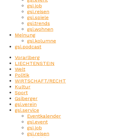
gsi.job
gsi.reisen
gsi.spiele
gsi.trends
gsi.wohnen
Meinung
gsi.kolumne
gsi.podcast
Vorarlberg
LIECHTENSTEIN
Welt
Politik
WIRTSCHAFT/RECHT
Kultur
Sport
Gsiberger
gsi.verein
gsi.service
Eventkalender
gsi.event
gsi.job
gsi.reisen