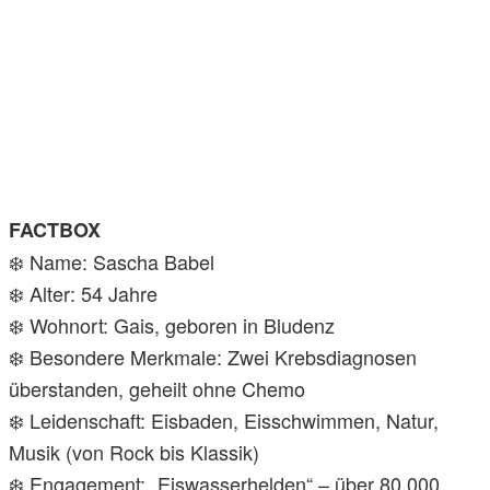
FACTBOX
❄️ Name: Sascha Babel
❄️ Alter: 54 Jahre
❄️ Wohnort: Gais, geboren in Bludenz
❄️ Besondere Merkmale: Zwei Krebsdiagnosen
überstanden, geheilt ohne Chemo
❄️ Leidenschaft: Eisbaden, Eisschwimmen, Natur,
Musik (von Rock bis Klassik)
❄️ Engagement: „Eiswasserhelden“ – über 80.000