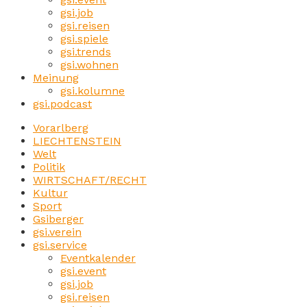
gsi.job
gsi.reisen
gsi.spiele
gsi.trends
gsi.wohnen
Meinung
gsi.kolumne
gsi.podcast
Vorarlberg
LIECHTENSTEIN
Welt
Politik
WIRTSCHAFT/RECHT
Kultur
Sport
Gsiberger
gsi.verein
gsi.service
Eventkalender
gsi.event
gsi.job
gsi.reisen