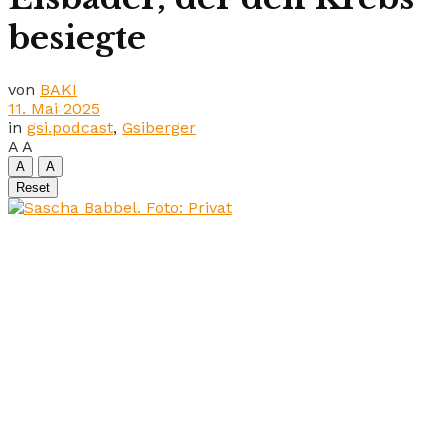
besiegte
von
BAKI
11. Mai 2025
in
gsi.podcast
,
Gsiberger
A
A
A
A
Reset