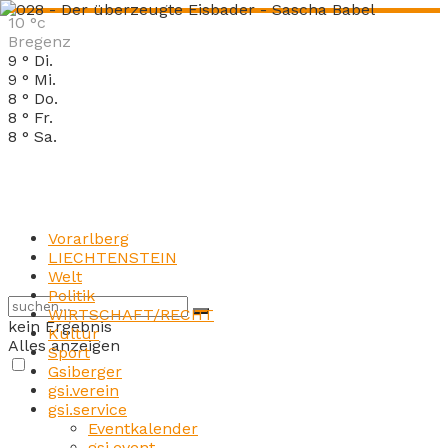
10
°c
Bregenz
9
°
Di.
9
°
Mi.
8
°
Do.
8
°
Fr.
8
°
Sa.
Vorarlberg
LIECHTENSTEIN
Welt
Politik
WIRTSCHAFT/RECHT
kein Ergebnis
Kultur
Alles anzeigen
Sport
Gsiberger
gsi.verein
gsi.service
Eventkalender
gsi.event