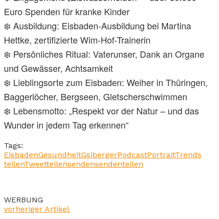
Euro Spenden für kranke Kinder
❄️ Ausbildung: Eisbaden-Ausbildung bei Martina
Hettke, zertifizierte Wim-Hof-Trainerin
❄️ Persönliches Ritual: Vaterunser, Dank an Organe
und Gewässer, Achtsamkeit
❄️ Lieblingsorte zum Eisbaden: Weiher in Thüringen,
Baggerlöcher, Bergseen, Gletscherschwimmen
❄️ Lebensmotto: „Respekt vor der Natur – und das
Wunder in jedem Tag erkennen“
Tags:
Eisbaden
Gesundheit
Gsiberger
Podcast
Portrait
Trends
teilen
Tweet
teilen
senden
senden
teilen
WERBUNG
vorheriger Artikel