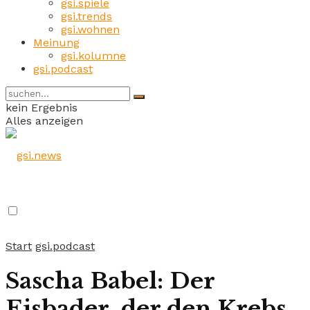
gsi.spiele
gsi.trends
gsi.wohnen
Meinung
gsi.kolumne
gsi.podcast
kein Ergebnis
Alles anzeigen
Start
gsi.podcast
Sascha Babel: Der
Eisbader, der den Krebs