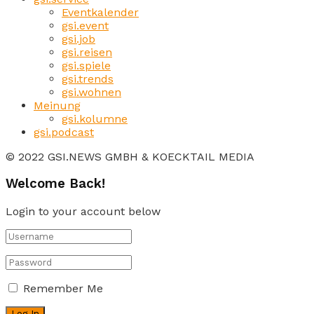
Eventkalender
gsi.event
gsi.job
gsi.reisen
gsi.spiele
gsi.trends
gsi.wohnen
Meinung
gsi.kolumne
gsi.podcast
© 2022 GSI.NEWS GMBH & KOECKTAIL MEDIA
Welcome Back!
Login to your account below
Remember Me