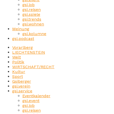
gsi.job
gsi.reisen
gsi.spiele
gsi.trends
gsi.wohnen
Meinung
gsi.kolumne
gsi.podcast
Vorarlberg
LIECHTENSTEIN
Welt
Politik
WIRTSCHAFT/RECHT
Kultur
Sport
Gsiberger
gsi.verein
gsi.service
Eventkalender
gsi.event
gsi.job
gsi.reisen