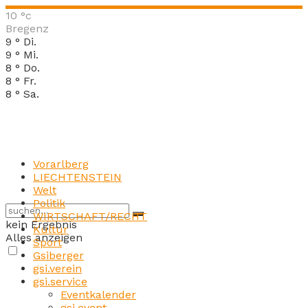
10
°c
Bregenz
9
°
Di.
9
°
Mi.
8
°
Do.
8
°
Fr.
8
°
Sa.
Vorarlberg
LIECHTENSTEIN
Welt
Politik
WIRTSCHAFT/RECHT
kein Ergebnis
Kultur
Alles anzeigen
Sport
Gsiberger
gsi.verein
gsi.service
Eventkalender
gsi.event