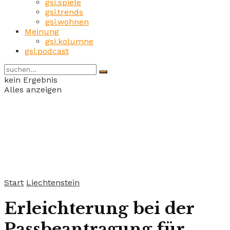
gsi.spiele
gsi.trends
gsi.wohnen
Meinung
gsi.kolumne
gsi.podcast
kein Ergebnis
Alles anzeigen
Start
Liechtenstein
Erleichterung bei der
Passbeantragung für