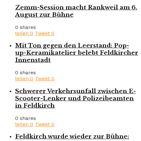
Zemm-Session macht Rankweil am 6.
August zur Bühne
0 shares
teilen
0
Tweet
0
Mit Ton gegen den Leerstand: Pop-
up-Keramikatelier belebt Feldkircher
Innenstadt
0 shares
teilen
0
Tweet
0
Schwerer Verkehrsunfall zwischen E-
Scooter-Lenker und Polizeibeamten
in Feldkirch
0 shares
teilen
0
Tweet
0
Feldkirch wurde wieder zur Bühne: