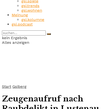
gsi.spiele
gsi.trends
gsi.wohnen
Meinung
gsi.kolumne
gsi.podcast
kein Ergebnis
Alles anzeigen
Start
Gsiberg
Zeugenaufruf nach
Raubdelikt in Lustenau