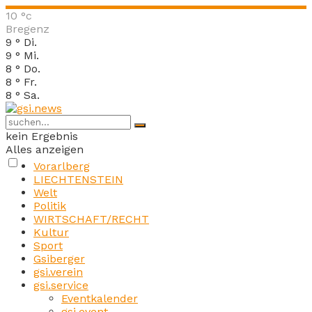
10
°c
Bregenz
9
°
Di.
9
°
Mi.
8
°
Do.
8
°
Fr.
8
°
Sa.
kein Ergebnis
Alles anzeigen
Vorarlberg
LIECHTENSTEIN
Welt
Politik
WIRTSCHAFT/RECHT
Kultur
Sport
Gsiberger
gsi.verein
gsi.service
Eventkalender
gsi.event