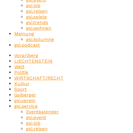
gsi.job
gsi.reisen
gsi.spiele
gsi.trends
gsi.wohnen
Meinung
gsi.kolumne
gsi.podcast
Vorarlberg
LIECHTENSTEIN
Welt
Politik
WIRTSCHAFT/RECHT
Kultur
Sport
Gsiberger
gsi.verein
gsi.service
Eventkalender
gsi.event
gsi.job
gsi.reisen