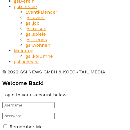
gsi.verein
gsi.service
Eventkalender
gsi.event
gsi.job
gsi.reisen
gsi.spiele
gsi.trends
gsi.wohnen
Meinung
gsi.kolumne
gsi.podcast
© 2022 GSI.NEWS GMBH & KOECKTAIL MEDIA
Welcome Back!
Login to your account below
Remember Me