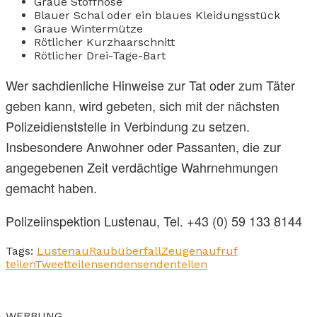
Graue Stoffhose
Blauer Schal oder ein blaues Kleidungsstück
Graue Wintermütze
Rötlicher Kurzhaarschnitt
Rötlicher Drei-Tage-Bart
Wer sachdienliche Hinweise zur Tat oder zum Täter
geben kann, wird gebeten, sich mit der nächsten
Polizeidienststelle in Verbindung zu setzen.
Insbesondere Anwohner oder Passanten, die zur
angegebenen Zeit verdächtige Wahrnehmungen
gemacht haben.
Polizeiinspektion Lustenau, Tel. +43 (0) 59 133 8144
Tags:
Lustenau
Raubüberfall
Zeugenaufruf
teilen
Tweet
teilen
senden
senden
teilen
WERBUNG