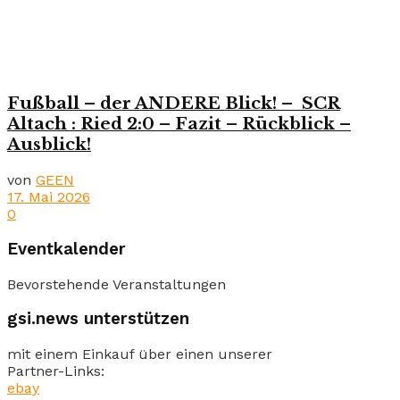
Fußball – der ANDERE Blick! – SCR
Altach : Ried 2:0 – Fazit – Rückblick –
Ausblick!
von
GEEN
17. Mai 2026
0
Eventkalender
Bevorstehende Veranstaltungen
gsi.news unterstützen
mit einem Einkauf über einen unserer
Partner-Links:
ebay