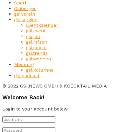
Sport
Gsiberger
gsi.verein
gsi.service
Eventkalender
gsi.event
gsi.job
gsi.reisen
gsi.spiele
gsi.trends
gsi.wohnen
Meinung
gsi.kolumne
gsi.podcast
© 2022 GSI.NEWS GMBH & KOECKTAIL MEDIA
Welcome Back!
Login to your account below