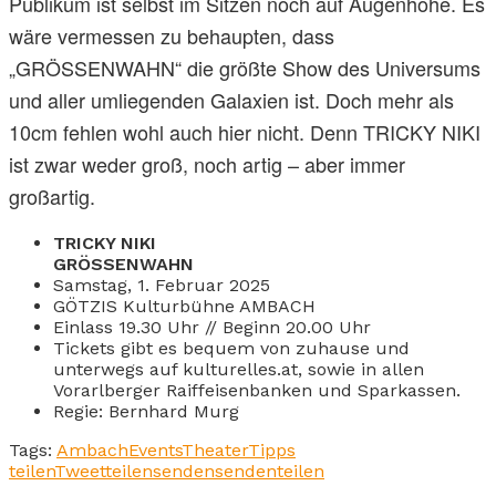
Publikum ist selbst im Sitzen noch auf Augenhöhe. Es
wäre vermessen zu behaupten, dass
„GRÖSSENWAHN“ die größte Show des Universums
und aller umliegenden Galaxien ist. Doch mehr als
10cm fehlen wohl auch hier nicht. Denn TRICKY NIKI
ist zwar weder groß, noch artig – aber immer
großartig.
TRICKY NIKI
GRÖSSENWAHN
Samstag, 1. Februar 2025
GÖTZIS Kulturbühne AMBACH
Einlass 19.30 Uhr // Beginn 20.00 Uhr
Tickets gibt es bequem von zuhause und
unterwegs auf kulturelles.at, sowie in allen
Vorarlberger Raiffeisenbanken und Sparkassen.
Regie: Bernhard Murg
Tags:
Ambach
Events
Theater
Tipps
teilen
Tweet
teilen
senden
senden
teilen