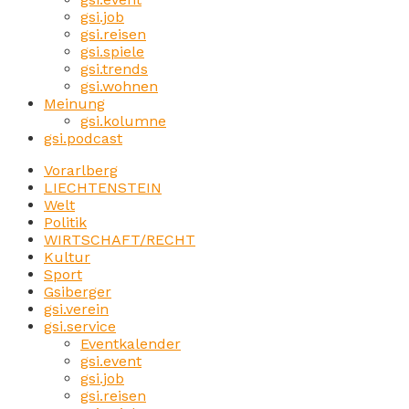
gsi.job
gsi.reisen
gsi.spiele
gsi.trends
gsi.wohnen
Meinung
gsi.kolumne
gsi.podcast
Vorarlberg
LIECHTENSTEIN
Welt
Politik
WIRTSCHAFT/RECHT
Kultur
Sport
Gsiberger
gsi.verein
gsi.service
Eventkalender
gsi.event
gsi.job
gsi.reisen