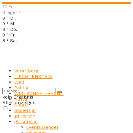
10
°c
Bregenz
9
°
Di.
9
°
Mi.
8
°
Do.
8
°
Fr.
8
°
Sa.
Vorarlberg
LIECHTENSTEIN
Welt
Politik
WIRTSCHAFT/RECHT
kein Ergebnis
Kultur
Alles anzeigen
Sport
Gsiberger
gsi.verein
gsi.service
Eventkalender
gsi.event