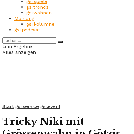
gsi.spiele
gsi.trends
gsi.wohnen
Meinung
gsi.kolumne
gsi.podcast
kein Ergebnis
Alles anzeigen
Start
gsi.service
gsi.event
Tricky Niki mit
Grössenwahn in Götzis