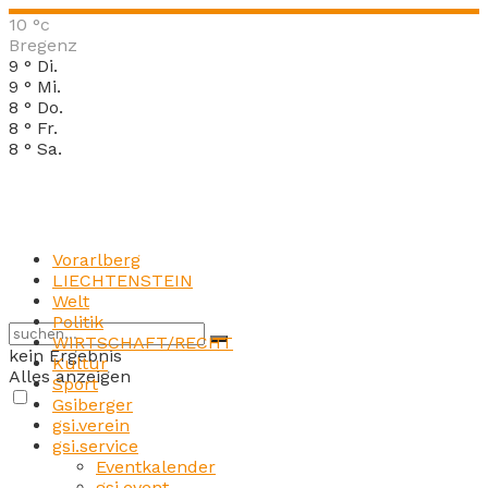
10
°c
Bregenz
9
°
Di.
9
°
Mi.
8
°
Do.
8
°
Fr.
8
°
Sa.
Vorarlberg
LIECHTENSTEIN
Welt
Politik
WIRTSCHAFT/RECHT
kein Ergebnis
Kultur
Alles anzeigen
Sport
Gsiberger
gsi.verein
gsi.service
Eventkalender
gsi.event