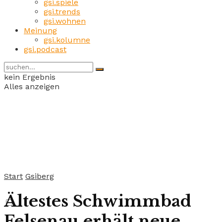
gsi.spiele
gsi.trends
gsi.wohnen
Meinung
gsi.kolumne
gsi.podcast
kein Ergebnis
Alles anzeigen
Start
Gsiberg
Ältestes Schwimmbad
Felsenau erhält neue