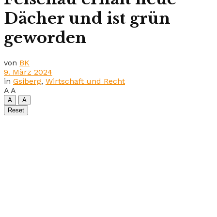
Dächer und ist grün
geworden
von
BK
9. März 2024
in
Gsiberg
,
Wirtschaft und Recht
A
A
A
A
Reset