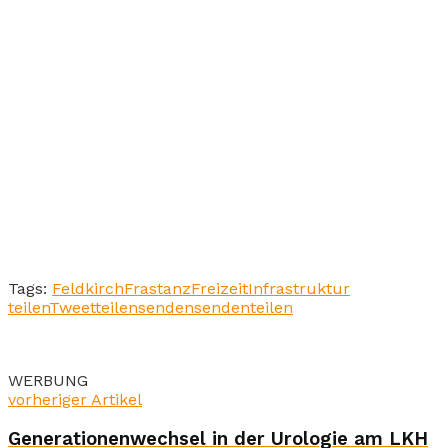
Tags:
Feldkirch
Frastanz
Freizeit
Infrastruktur
teilen
Tweet
teilen
senden
senden
teilen
WERBUNG
vorheriger Artikel
Generationenwechsel in der Urologie am LKH