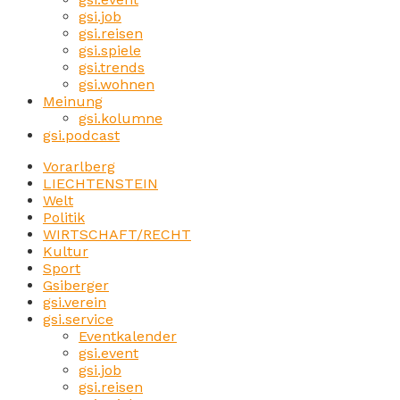
gsi.job
gsi.reisen
gsi.spiele
gsi.trends
gsi.wohnen
Meinung
gsi.kolumne
gsi.podcast
Vorarlberg
LIECHTENSTEIN
Welt
Politik
WIRTSCHAFT/RECHT
Kultur
Sport
Gsiberger
gsi.verein
gsi.service
Eventkalender
gsi.event
gsi.job
gsi.reisen