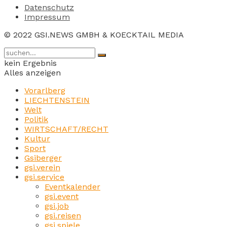
Datenschutz
Impressum
© 2022 GSI.NEWS GMBH & KOECKTAIL MEDIA
kein Ergebnis
Alles anzeigen
Vorarlberg
LIECHTENSTEIN
Welt
Politik
WIRTSCHAFT/RECHT
Kultur
Sport
Gsiberger
gsi.verein
gsi.service
Eventkalender
gsi.event
gsi.job
gsi.reisen
gsi.spiele