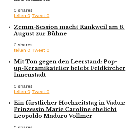
0 shares
teilen
0
Tweet
0
Zemm-Session macht Rankweil am 6.
August zur Bühne
0 shares
teilen
0
Tweet
0
Mit Ton gegen den Leerstand: Pop-
up-Keramikatelier belebt Feldkircher
Innenstadt
0 shares
teilen
0
Tweet
0
Ein fürstlicher Hochzeitstag in Vaduz:
Prinzessin Marie Caroline ehelicht
Leopoldo Maduro Vollmer
0 shares