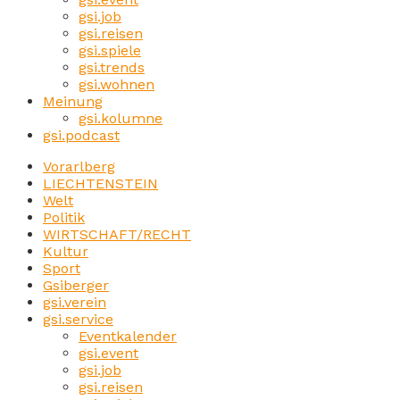
gsi.job
gsi.reisen
gsi.spiele
gsi.trends
gsi.wohnen
Meinung
gsi.kolumne
gsi.podcast
Vorarlberg
LIECHTENSTEIN
Welt
Politik
WIRTSCHAFT/RECHT
Kultur
Sport
Gsiberger
gsi.verein
gsi.service
Eventkalender
gsi.event
gsi.job
gsi.reisen