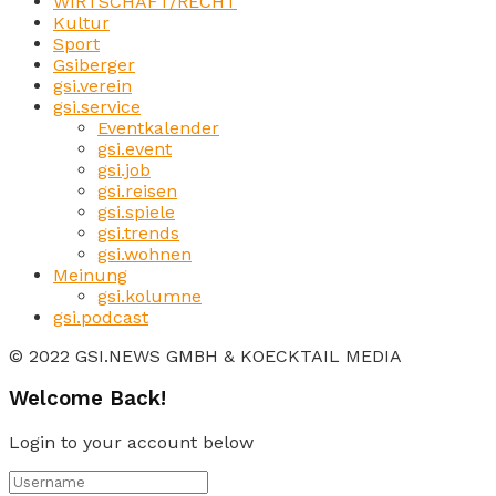
WIRTSCHAFT/RECHT
Kultur
Sport
Gsiberger
gsi.verein
gsi.service
Eventkalender
gsi.event
gsi.job
gsi.reisen
gsi.spiele
gsi.trends
gsi.wohnen
Meinung
gsi.kolumne
gsi.podcast
© 2022 GSI.NEWS GMBH & KOECKTAIL MEDIA
Welcome Back!
Login to your account below