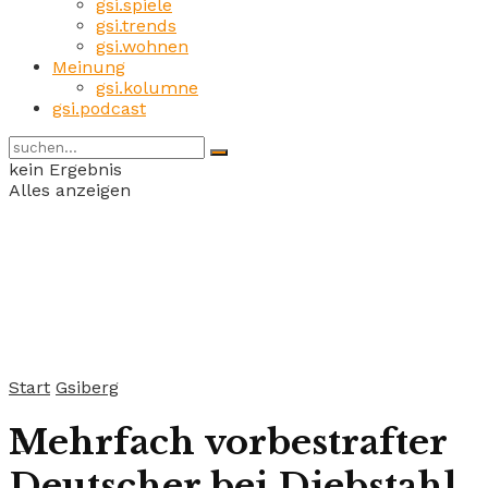
gsi.spiele
gsi.trends
gsi.wohnen
Meinung
gsi.kolumne
gsi.podcast
kein Ergebnis
Alles anzeigen
Start
Gsiberg
Mehrfach vorbestrafter
Deutscher bei Diebstahl