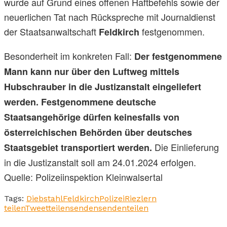
wurde auf Grund eines offenen Haftbefehls sowie der
neuerlichen Tat nach Rückspreche mit Journaldienst
der Staatsanwaltschaft
festgenommen.
Feldkirch
Besonderheit im konkreten Fall:
Der festgenommene
Mann kann nur über den Luftweg mittels
Hubschrauber in die Justizanstalt eingeliefert
werden. Festgenommene deutsche
Staatsangehörige dürfen keinesfalls von
österreichischen Behörden über deutsches
Die Einlieferung
Staatsgebiet transportiert werden.
in die Justizanstalt soll am 24.01.2024 erfolgen.
Quelle: Polizeiinspektion Kleinwalsertal
Tags:
Diebstahl
Feldkirch
Polizei
Riezlern
teilen
Tweet
teilen
senden
senden
teilen