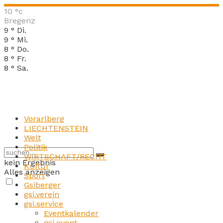
10
°c
Bregenz
9
°
Di.
9
°
Mi.
8
°
Do.
8
°
Fr.
8
°
Sa.
Vorarlberg
LIECHTENSTEIN
Welt
Politik
WIRTSCHAFT/RECHT
kein Ergebnis
Kultur
Alles anzeigen
Sport
Gsiberger
gsi.verein
gsi.service
Eventkalender
gsi.event