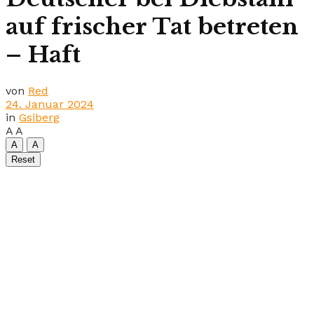
auf frischer Tat betreten
– Haft
von
Red
24. Januar 2024
in
Gsiberg
A
A
A
A
Reset