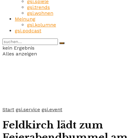
gsi.spiele
gsi.trends
gsi.wohnen
Meinung
gsi.kolumne
gsi.podcast
kein Ergebnis
Alles anzeigen
Start
gsi.service
gsi.event
Feldkirch lädt zum
Feierabendbummel am