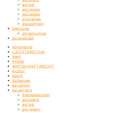
gsi.job
gsi.reisen
gsi.spiele
gsi.trends
gsi.wohnen
Meinung
gsi.kolumne
gsi.podcast
Vorarlberg
LIECHTENSTEIN
Welt
Politik
WIRTSCHAFT/RECHT
Kultur
Sport
Gsiberger
gsi.verein
gsi.service
Eventkalender
gsi.event
gsi.job
gsi.reisen