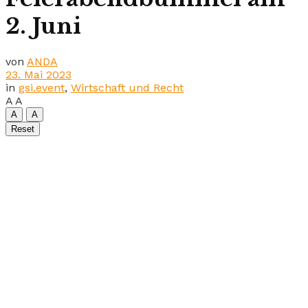
2. Juni
von
ANDA
23. Mai 2023
in
gsi.event
,
Wirtschaft und Recht
A
A
A
A
Reset