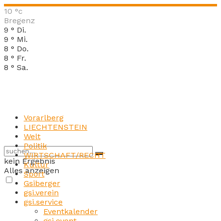
10
°c
Bregenz
9
°
Di.
9
°
Mi.
8
°
Do.
8
°
Fr.
8
°
Sa.
Vorarlberg
LIECHTENSTEIN
Welt
Politik
WIRTSCHAFT/RECHT
kein Ergebnis
Kultur
Alles anzeigen
Sport
Gsiberger
gsi.verein
gsi.service
Eventkalender
gsi.event