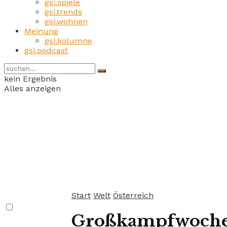
gsi.spiele
gsi.trends
gsi.wohnen
Meinung
gsi.kolumne
gsi.podcast
kein Ergebnis
Alles anzeigen
Start
Welt
Österreich
Großkampfwochen