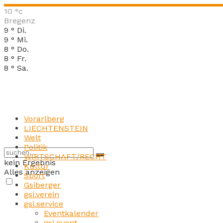
10
°c
Bregenz
9
°
Di.
9
°
Mi.
8
°
Do.
8
°
Fr.
8
°
Sa.
Vorarlberg
LIECHTENSTEIN
Welt
Politik
WIRTSCHAFT/RECHT
kein Ergebnis
Kultur
Alles anzeigen
Sport
Gsiberger
gsi.verein
gsi.service
Eventkalender
gsi.event