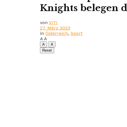
Knights belegen d
von
VITI
27. März 2023
in
Österreich
,
Sport
A
A
A
A
Reset