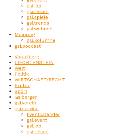
gsi.job
gsi.reisen
gsi.spiele
gsi.trends
gsi.wohnen
Meinung
gsi.kolumne
gsi.podcast
Vorarlberg
LIECHTENSTEIN
Welt
Politik
WIRTSCHAFT/RECHT
Kultur
Sport
Gsiberger
gsi.verein
gsi.service
Eventkalender
gsi.event
gsi.job
gsi.reisen