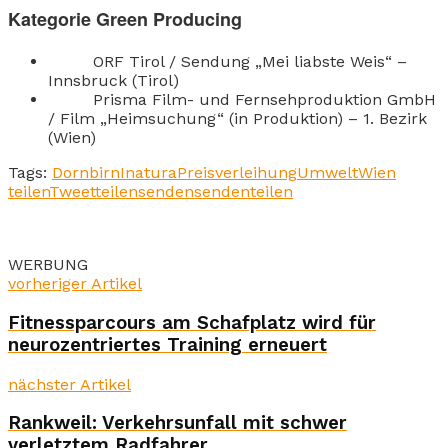
Kategorie Green Producing
ORF Tirol / Sendung „Mei liabste Weis“ –
Innsbruck (Tirol)
Prisma Film- und Fernsehproduktion GmbH
/ Film „Heimsuchung“ (in Produktion) – 1. Bezirk
(Wien)
Tags:
Dornbirn
Inatura
Preisverleihung
Umwelt
Wien
teilen
Tweet
teilen
senden
senden
teilen
WERBUNG
vorheriger Artikel
Fitnessparcours am Schafplatz wird für
neurozentriertes Training erneuert
nächster Artikel
Rankweil: Verkehrsunfall mit schwer
verletztem Radfahrer