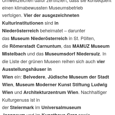
einen klimabewussten Museumsbetrieb
verfolgen.
Vier der ausgezeichneten
sind
Kulturinstitutionen
in
beheimatet – darunter
Niederösterreich
das
in St. Pölten,
Museum Niederösterreich
die
, das
Römerstadt Carnuntum
MAMUZ Museum
und das
. In
Mistelbach
Museumsdorf Niedersulz
die Liste der grünen Museen reihen sich auch
vier
Ausstellungshäuser in
ein:
,
Wien
Belvedere
Jüdische Museum der Stadt
,
Wien
Museum Moderner Kunst Stiftung Ludwig
und
. Nachhaltiger
Wien
Architekturzentrum Wien
Kulturgenuss ist in
der
im
Steiermark
Universalmuseum
und im
sowie
Joanneum
Kunsthaus Graz