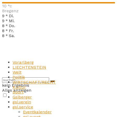
10
°c
Bregenz
9
°
Di.
9
°
Mi.
8
°
Do.
8
°
Fr.
8
°
Sa.
Vorarlberg
LIECHTENSTEIN
Welt
Politik
WIRTSCHAFT/RECHT
kein Ergebnis
Kultur
Alles anzeigen
Sport
Gsiberger
gsi.verein
gsi.service
Eventkalender
gsi.event