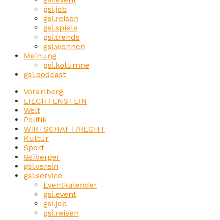
gsi.job
gsi.reisen
gsi.spiele
gsi.trends
gsi.wohnen
Meinung
gsi.kolumne
gsi.podcast
Vorarlberg
LIECHTENSTEIN
Welt
Politik
WIRTSCHAFT/RECHT
Kultur
Sport
Gsiberger
gsi.verein
gsi.service
Eventkalender
gsi.event
gsi.job
gsi.reisen