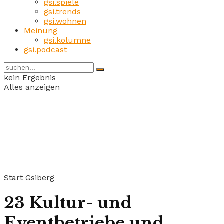
gsi.spiele
gsi.trends
gsi.wohnen
Meinung
gsi.kolumne
gsi.podcast
kein Ergebnis
Alles anzeigen
Start
Gsiberg
23 Kultur- und
Eventbetriebe und