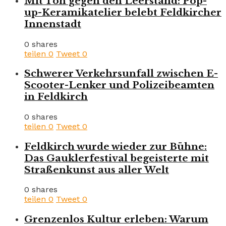
Mit Ton gegen den Leerstand: Pop-
up-Keramikatelier belebt Feldkircher
Innenstadt
0 shares
teilen
0
Tweet
0
Schwerer Verkehrsunfall zwischen E-
Scooter-Lenker und Polizeibeamten
in Feldkirch
0 shares
teilen
0
Tweet
0
Feldkirch wurde wieder zur Bühne:
Das Gauklerfestival begeisterte mit
Straßenkunst aus aller Welt
0 shares
teilen
0
Tweet
0
Grenzenlos Kultur erleben: Warum