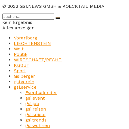
© 2022 GSI.NEWS GMBH & KOECKTAIL MEDIA
kein Ergebnis
Alles anzeigen
Vorarlberg
LIECHTENSTEIN
Welt
Politik
WIRTSCHAFT/RECHT
Kultur
Sport
Gsiberger
gsi.verein
gsi.service
Eventkalender
gsi.event
gsi.job
gsi.reisen
gsi.spiele
gsi.trends
gsi.wohnen