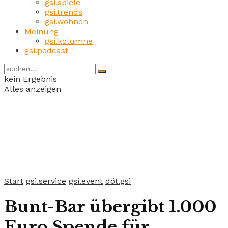
gsi.spiele
gsi.trends
gsi.wohnen
Meinung
gsi.kolumne
gsi.podcast
kein Ergebnis
Alles anzeigen
Start
gsi.service
gsi.event
döt.gsi
Bunt-Bar übergibt 1.000
Euro Spende für