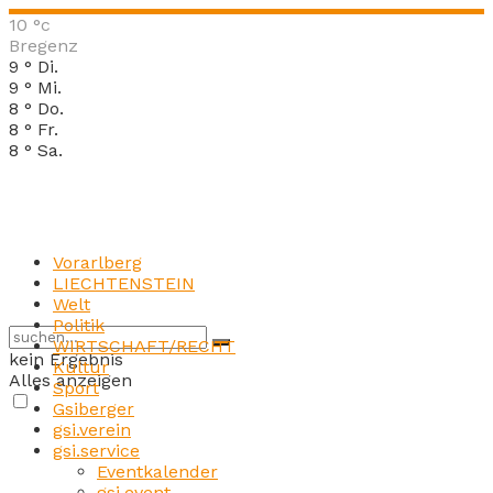
10
°c
Bregenz
9
°
Di.
9
°
Mi.
8
°
Do.
8
°
Fr.
8
°
Sa.
Vorarlberg
LIECHTENSTEIN
Welt
Politik
WIRTSCHAFT/RECHT
kein Ergebnis
Kultur
Alles anzeigen
Sport
Gsiberger
gsi.verein
gsi.service
Eventkalender
gsi.event