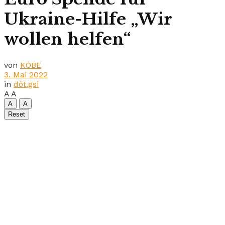
Ukraine-Hilfe „Wir
wollen helfen“
von
KOBE
3. Mai 2022
in
döt.gsi
A
A
A
A
Reset