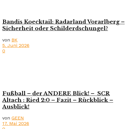
Bandis Koecktail: Radarland Vorarlberg –
Sicherheit oder Schilderdschungel?
von
BK
5. Juni 2026
0
Fußball – der ANDERE Blick! – SCR
Altach : Ried 2:0 – Fazit – Rückblick –
Ausblick!
von
GEEN
17. Mai 2026
0