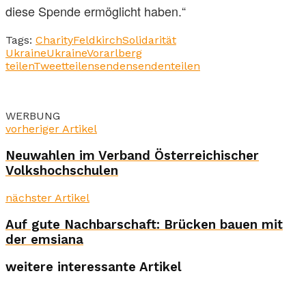
diese Spende ermöglicht haben.“
Tags:
Charity
Feldkirch
Solidarität
Ukraine
Ukraine
Vorarlberg
teilen
Tweet
teilen
senden
senden
teilen
WERBUNG
vorheriger Artikel
Neuwahlen im Verband Österreichischer
Volkshochschulen
nächster Artikel
Auf gute Nachbarschaft: Brücken bauen mit
der emsiana
weitere interessante Artikel