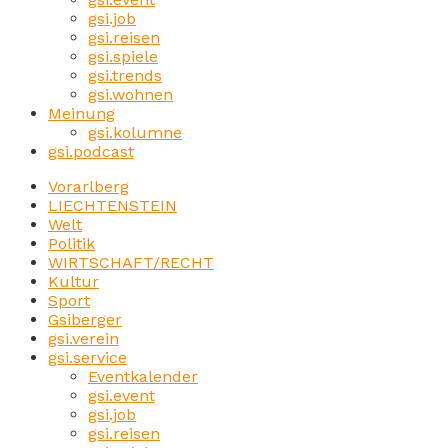
gsi.job
gsi.reisen
gsi.spiele
gsi.trends
gsi.wohnen
Meinung
gsi.kolumne
gsi.podcast
Vorarlberg
LIECHTENSTEIN
Welt
Politik
WIRTSCHAFT/RECHT
Kultur
Sport
Gsiberger
gsi.verein
gsi.service
Eventkalender
gsi.event
gsi.job
gsi.reisen