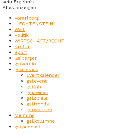
kein Ergebnis
Alles anzeigen
Vorarlberg
LIECHTENSTEIN
Welt
Politik
WIRTSCHAFT/RECHT
Kultur
Sport
Gsiberger
gsi.verein
gsi.service
Eventkalender
gsi.event
gsi.job
gsi.reisen
gsi.spiele
gsi.trends
gsi.wohnen
Meinung
gsi.kolumne
gsi.podcast