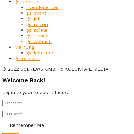
gsi.service
Eventkalender
gsi.event
gsi.job
gsi.reisen
gsi.spiele
gsi.trends
gsi.wohnen
Meinung
gsi.kolumne
gsi.podcast
© 2022 GSI.NEWS GMBH & KOECKTAIL MEDIA
Welcome Back!
Login to your account below
Remember Me