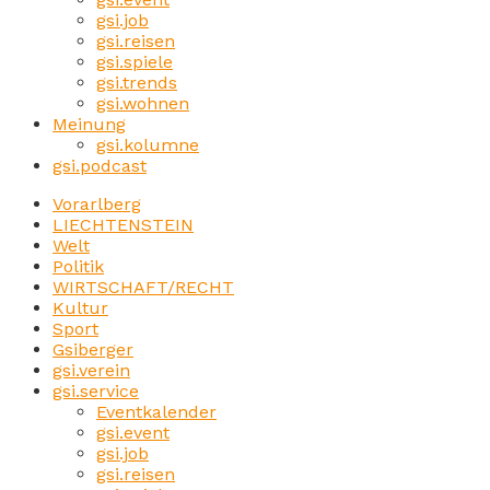
gsi.job
gsi.reisen
gsi.spiele
gsi.trends
gsi.wohnen
Meinung
gsi.kolumne
gsi.podcast
Vorarlberg
LIECHTENSTEIN
Welt
Politik
WIRTSCHAFT/RECHT
Kultur
Sport
Gsiberger
gsi.verein
gsi.service
Eventkalender
gsi.event
gsi.job
gsi.reisen