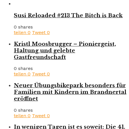
Susi Reloaded #213 The Bitch is Back
0 shares
teilen
0
Tweet
0
Kristl Moosbrugger – Pioniergeist,
Haltung und gelebte
Gastfreundschaft
0 shares
teilen
0
Tweet
0
Neuer Übungsbikepark besonders für
Familien mit Kindern im Brandnertal
eröffnet
0 shares
teilen
0
Tweet
0
In wenigen Tagen ist es soweit: Die 41.