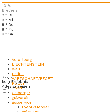
10
°c
Bregenz
9
°
Di.
9
°
Mi.
8
°
Do.
8
°
Fr.
8
°
Sa.
Vorarlberg
LIECHTENSTEIN
Welt
Politik
WIRTSCHAFT/RECHT
kein Ergebnis
Kultur
Alles anzeigen
Sport
Gsiberger
gsi.verein
gsi.service
Eventkalender
gsi.event