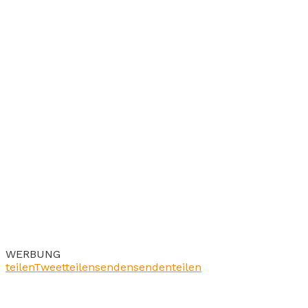
WERBUNG
teilen
Tweet
teilen
senden
senden
teilen