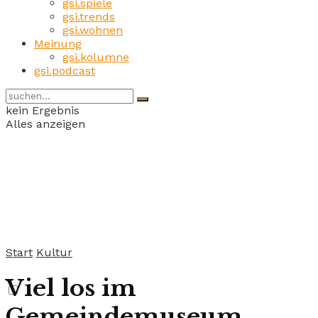
gsi.spiele
gsi.trends
gsi.wohnen
Meinung
gsi.kolumne
gsi.podcast
kein Ergebnis
Alles anzeigen
Start
Kultur
Viel los im
Gemeindemuseum