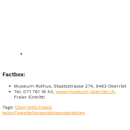
Factbox:
Museum Rothus, Staatsstrasse 274, 9463 Oberriet
Tel. 071 761 16 43,
www.museum-oberriet.ch
.
Freier Eintritt!
Tags:
Oberriet
Schweiz
teilen
Tweet
teilen
senden
senden
teilen