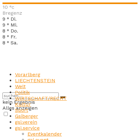
10
°c
Bregenz
9
°
Di.
9
°
Mi.
8
°
Do.
8
°
Fr.
8
°
Sa.
Vorarlberg
LIECHTENSTEIN
Welt
Politik
WIRTSCHAFT/RECHT
kein Ergebnis
Kultur
Alles anzeigen
Sport
Gsiberger
gsi.verein
gsi.service
Eventkalender
gsi.event