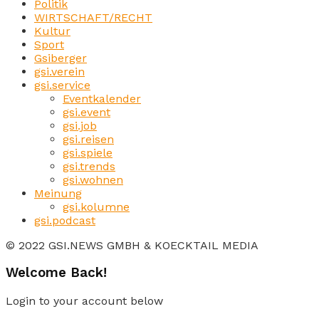
Politik
WIRTSCHAFT/RECHT
Kultur
Sport
Gsiberger
gsi.verein
gsi.service
Eventkalender
gsi.event
gsi.job
gsi.reisen
gsi.spiele
gsi.trends
gsi.wohnen
Meinung
gsi.kolumne
gsi.podcast
© 2022 GSI.NEWS GMBH & KOECKTAIL MEDIA
Welcome Back!
Login to your account below