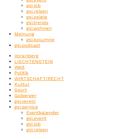
gsi.job
gsi.reisen
gsi.spiele
gsi.trends
gsi.wohnen
Meinung
gsi.kolumne
gsi.podcast
Vorarlberg
LIECHTENSTEIN
Welt
Politik
WIRTSCHAFT/RECHT
Kultur
Sport
Gsiberger
gsi.verein
gsi.service
Eventkalender
gsi.event
gsi.job
gsi.reisen