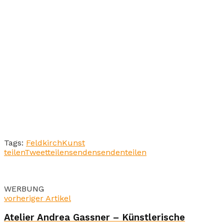
Tags:
Feldkirch
Kunst
teilen
Tweet
teilen
senden
senden
teilen
WERBUNG
vorheriger Artikel
Atelier Andrea Gassner – Künstlerische