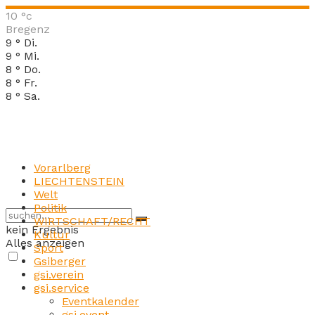
10
°c
Bregenz
9
°
Di.
9
°
Mi.
8
°
Do.
8
°
Fr.
8
°
Sa.
Vorarlberg
LIECHTENSTEIN
Welt
Politik
WIRTSCHAFT/RECHT
kein Ergebnis
Kultur
Alles anzeigen
Sport
Gsiberger
gsi.verein
gsi.service
Eventkalender
gsi.event