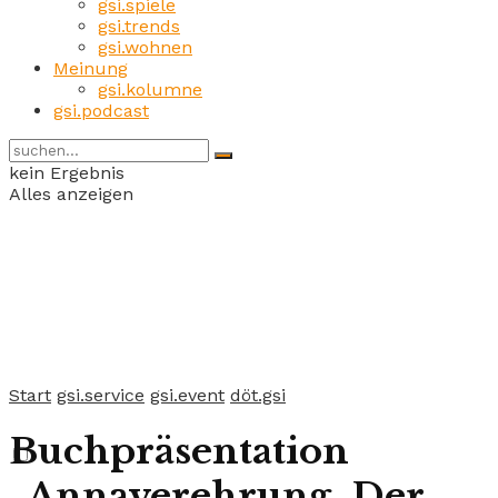
gsi.spiele
gsi.trends
gsi.wohnen
Meinung
gsi.kolumne
gsi.podcast
kein Ergebnis
Alles anzeigen
Start
gsi.service
gsi.event
döt.gsi
Buchpräsentation
„Annaverehrung. Der