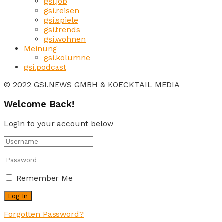
gsi.job
gsi.reisen
gsi.spiele
gsi.trends
gsi.wohnen
Meinung
gsi.kolumne
gsi.podcast
© 2022 GSI.NEWS GMBH & KOECKTAIL MEDIA
Welcome Back!
Login to your account below
Remember Me
Forgotten Password?