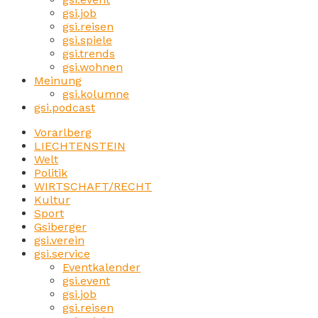
gsi.job
gsi.reisen
gsi.spiele
gsi.trends
gsi.wohnen
Meinung
gsi.kolumne
gsi.podcast
Vorarlberg
LIECHTENSTEIN
Welt
Politik
WIRTSCHAFT/RECHT
Kultur
Sport
Gsiberger
gsi.verein
gsi.service
Eventkalender
gsi.event
gsi.job
gsi.reisen