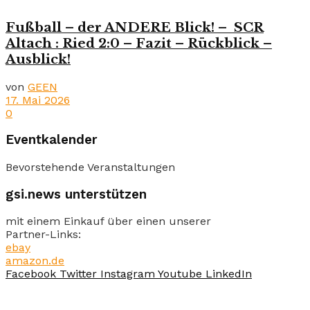
Fußball – der ANDERE Blick! – SCR
Altach : Ried 2:0 – Fazit – Rückblick –
Ausblick!
von
GEEN
17. Mai 2026
0
Eventkalender
Bevorstehende Veranstaltungen
gsi.news unterstützen
mit einem Einkauf über einen unserer
Partner-Links:
ebay
amazon.de
Facebook
Twitter
Instagram
Youtube
LinkedIn