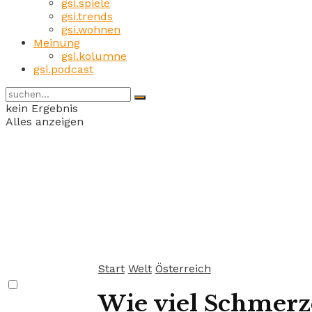
gsi.spiele
gsi.trends
gsi.wohnen
Meinung
gsi.kolumne
gsi.podcast
kein Ergebnis
Alles anzeigen
Start
Welt
Österreich
Wie viel Schmerze