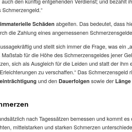
 auch den künftig entgehenden Verdienst; und bezahlt i
 Schmerzengeld.“
abgelten. Das bedeutet, dass hi
immaterielle Schäden
rch die Zahlung eines angemessenen Schmerzensgeldes
 aussagekräftig und stellt sich immer die Frage, was ei
ls Maßstab für die Höhe des Schmerzensgeldes jener Gel
tzen, sich als Ausgleich für die Leiden und statt der i
rleichterungen zu verschaffen.“ Das Schmerzensgeld ri
und den
sowie der
einträchtigung
Dauerfolgen
Länge 
chmerzen
rundsätzlich nach Tagessätzen bemessen und kommt es d
chten, mittelstarken und starken Schmerzen unterschiede