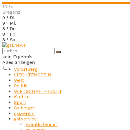
10
°c
Bregenz
9
°
Di.
9
°
Mi.
8
°
Do.
8
°
Fr.
8
°
Sa.
kein Ergebnis
Alles anzeigen
Vorarlberg
LIECHTENSTEIN
Welt
Politik
WIRTSCHAFT/RECHT
Kultur
Sport
Gsiberger
gsi.verein
gsi.service
Eventkalender
gsi.event