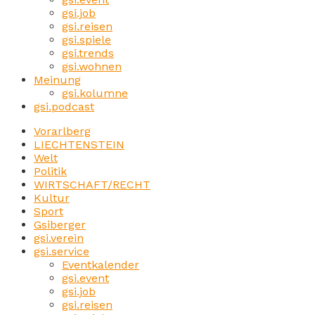
gsi.job
gsi.reisen
gsi.spiele
gsi.trends
gsi.wohnen
Meinung
gsi.kolumne
gsi.podcast
Vorarlberg
LIECHTENSTEIN
Welt
Politik
WIRTSCHAFT/RECHT
Kultur
Sport
Gsiberger
gsi.verein
gsi.service
Eventkalender
gsi.event
gsi.job
gsi.reisen