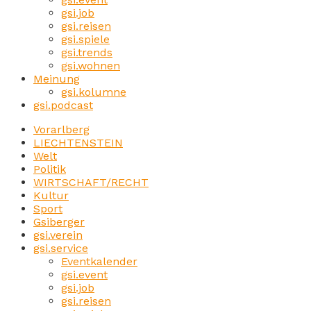
gsi.job
gsi.reisen
gsi.spiele
gsi.trends
gsi.wohnen
Meinung
gsi.kolumne
gsi.podcast
Vorarlberg
LIECHTENSTEIN
Welt
Politik
WIRTSCHAFT/RECHT
Kultur
Sport
Gsiberger
gsi.verein
gsi.service
Eventkalender
gsi.event
gsi.job
gsi.reisen