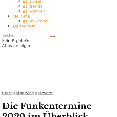
gsi.spiele
gsi.trends
gsi.wohnen
Meinung
gsi.kolumne
gsi.podcast
kein Ergebnis
Alles anzeigen
Start
gsi.service
gsi.event
Die Funkentermine
2020 im Überblick