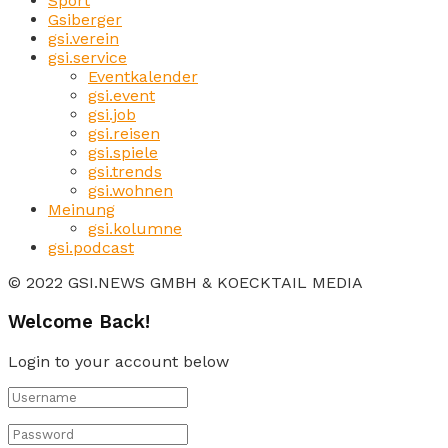
Sport
Gsiberger
gsi.verein
gsi.service
Eventkalender
gsi.event
gsi.job
gsi.reisen
gsi.spiele
gsi.trends
gsi.wohnen
Meinung
gsi.kolumne
gsi.podcast
© 2022 GSI.NEWS GMBH & KOECKTAIL MEDIA
Welcome Back!
Login to your account below