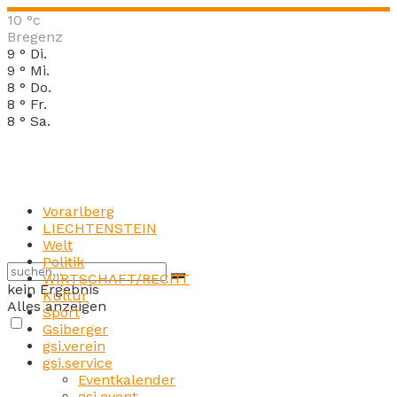
10
°c
Bregenz
9
°
Di.
9
°
Mi.
8
°
Do.
8
°
Fr.
8
°
Sa.
Vorarlberg
LIECHTENSTEIN
Welt
Politik
WIRTSCHAFT/RECHT
kein Ergebnis
Kultur
Alles anzeigen
Sport
Gsiberger
gsi.verein
gsi.service
Eventkalender
gsi.event