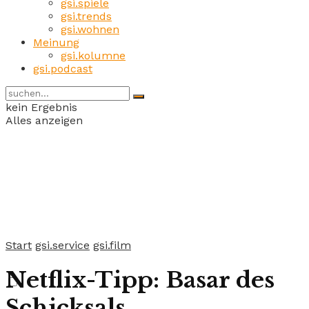
gsi.spiele
gsi.trends
gsi.wohnen
Meinung
gsi.kolumne
gsi.podcast
kein Ergebnis
Alles anzeigen
Start
gsi.service
gsi.film
Netflix-Tipp: Basar des
Schicksals