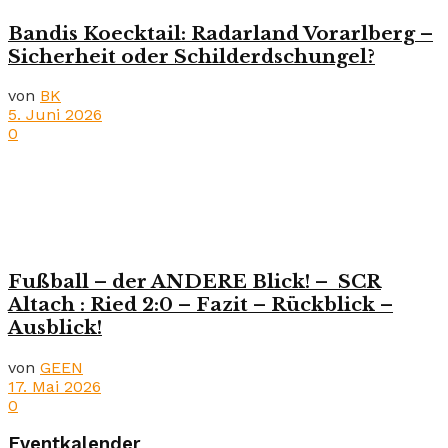
Bandis Koecktail: Radarland Vorarlberg –
Sicherheit oder Schilderdschungel?
von
BK
5. Juni 2026
0
Fußball – der ANDERE Blick! – SCR
Altach : Ried 2:0 – Fazit – Rückblick –
Ausblick!
von
GEEN
17. Mai 2026
0
Eventkalender