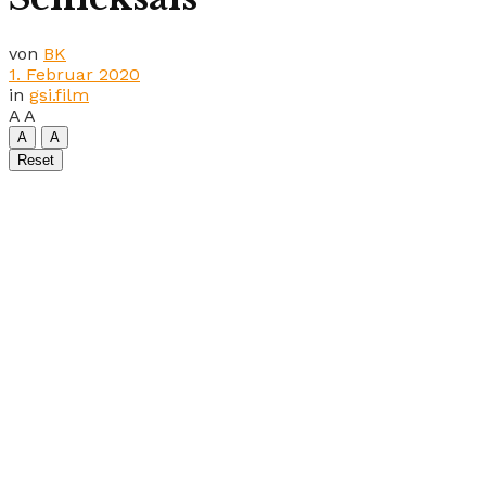
von
BK
1. Februar 2020
in
gsi.film
A
A
A
A
Reset