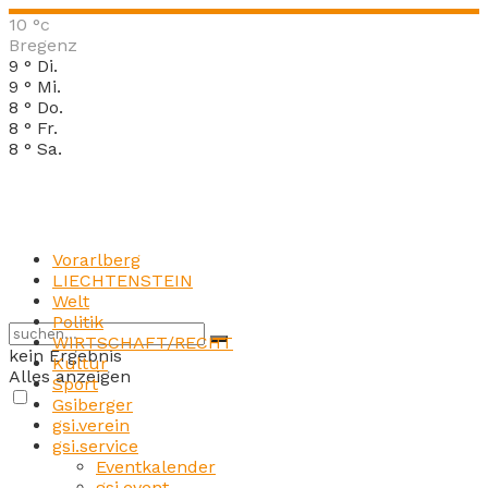
10
°c
Bregenz
9
°
Di.
9
°
Mi.
8
°
Do.
8
°
Fr.
8
°
Sa.
Vorarlberg
LIECHTENSTEIN
Welt
Politik
WIRTSCHAFT/RECHT
kein Ergebnis
Kultur
Alles anzeigen
Sport
Gsiberger
gsi.verein
gsi.service
Eventkalender
gsi.event