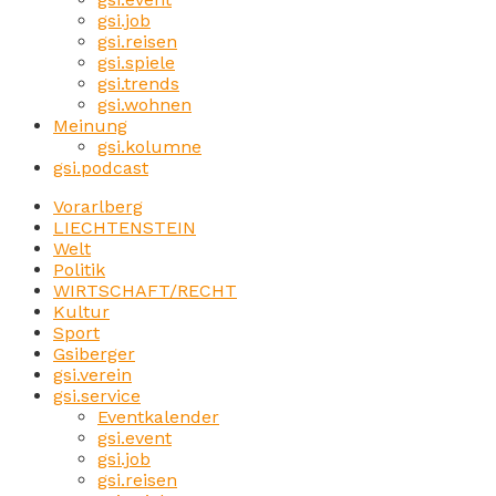
gsi.job
gsi.reisen
gsi.spiele
gsi.trends
gsi.wohnen
Meinung
gsi.kolumne
gsi.podcast
Vorarlberg
LIECHTENSTEIN
Welt
Politik
WIRTSCHAFT/RECHT
Kultur
Sport
Gsiberger
gsi.verein
gsi.service
Eventkalender
gsi.event
gsi.job
gsi.reisen