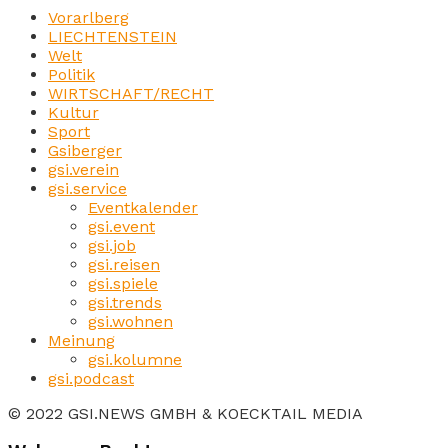
Vorarlberg
LIECHTENSTEIN
Welt
Politik
WIRTSCHAFT/RECHT
Kultur
Sport
Gsiberger
gsi.verein
gsi.service
Eventkalender
gsi.event
gsi.job
gsi.reisen
gsi.spiele
gsi.trends
gsi.wohnen
Meinung
gsi.kolumne
gsi.podcast
© 2022 GSI.NEWS GMBH & KOECKTAIL MEDIA