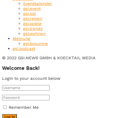
Eventkalender
gsi.event
gsi.job
gsi.reisen
gsi.spiele
gsi.trends
gsi.wohnen
Meinung
gsi.kolumne
gsi.podcast
© 2022 GSI.NEWS GMBH & KOECKTAIL MEDIA
Welcome Back!
Login to your account below
Remember Me