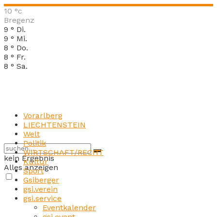
10
°c
Bregenz
9
°
Di.
9
°
Mi.
8
°
Do.
8
°
Fr.
8
°
Sa.
Vorarlberg
LIECHTENSTEIN
Welt
Politik
WIRTSCHAFT/RECHT
kein Ergebnis
Kultur
Alles anzeigen
Sport
Gsiberger
gsi.verein
gsi.service
Eventkalender
gsi.event