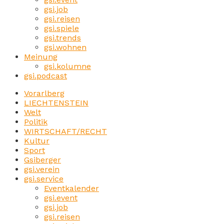
gsi.job
gsi.reisen
gsi.spiele
gsi.trends
gsi.wohnen
Meinung
gsi.kolumne
gsi.podcast
Vorarlberg
LIECHTENSTEIN
Welt
Politik
WIRTSCHAFT/RECHT
Kultur
Sport
Gsiberger
gsi.verein
gsi.service
Eventkalender
gsi.event
gsi.job
gsi.reisen