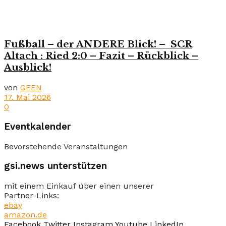
Fußball – der ANDERE Blick! – SCR
Altach : Ried 2:0 – Fazit – Rückblick –
Ausblick!
von
GEEN
17. Mai 2026
0
Eventkalender
Bevorstehende Veranstaltungen
gsi.news unterstützen
mit einem Einkauf über einen unserer
Partner-Links:
ebay
amazon.de
Facebook
Twitter
Instagram
Youtube
LinkedIn