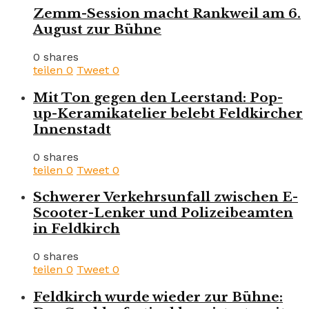
Zemm-Session macht Rankweil am 6.
August zur Bühne
0 shares
teilen
0
Tweet
0
Mit Ton gegen den Leerstand: Pop-
up-Keramikatelier belebt Feldkircher
Innenstadt
0 shares
teilen
0
Tweet
0
Schwerer Verkehrsunfall zwischen E-
Scooter-Lenker und Polizeibeamten
in Feldkirch
0 shares
teilen
0
Tweet
0
Feldkirch wurde wieder zur Bühne: