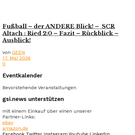
Fußball – der ANDERE Blick! – SCR
Altach : Ried 2:0 – Fazit – Rückblick –
Ausblick!
von
GEEN
17. Mai 2026
0
Eventkalender
Bevorstehende Veranstaltungen
gsi.news unterstützen
mit einem Einkauf über einen unserer
Partner-Links:
ebay
amazon.de
Facebook
Twitter
Instagram
Youtube
LinkedIn