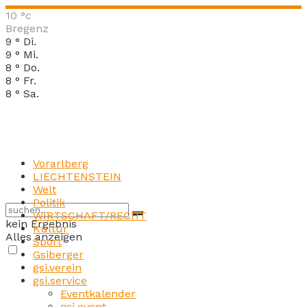
10
°c
Bregenz
9
°
Di.
9
°
Mi.
8
°
Do.
8
°
Fr.
8
°
Sa.
Vorarlberg
LIECHTENSTEIN
Welt
Politik
WIRTSCHAFT/RECHT
kein Ergebnis
Kultur
Alles anzeigen
Sport
Gsiberger
gsi.verein
gsi.service
Eventkalender
gsi.event