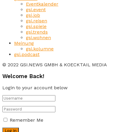
Eventkalender
gsi.event
gsi.job
gsi.reisen
gsi.spiele
gsi.trends
gsi.wohnen
Meinung
gsi.kolumne
gsi.podcast
© 2022 GSI.NEWS GMBH & KOECKTAIL MEDIA
Welcome Back!
Login to your account below
Remember Me