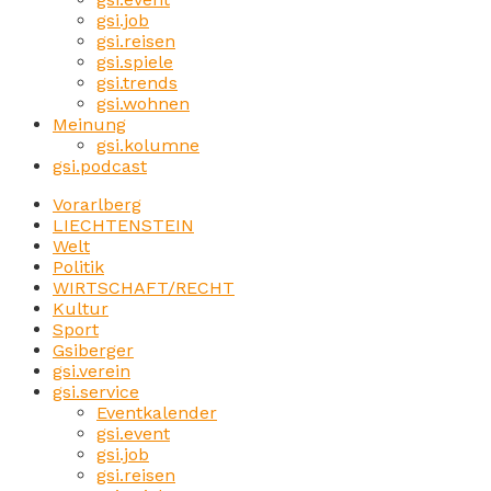
gsi.job
gsi.reisen
gsi.spiele
gsi.trends
gsi.wohnen
Meinung
gsi.kolumne
gsi.podcast
Vorarlberg
LIECHTENSTEIN
Welt
Politik
WIRTSCHAFT/RECHT
Kultur
Sport
Gsiberger
gsi.verein
gsi.service
Eventkalender
gsi.event
gsi.job
gsi.reisen