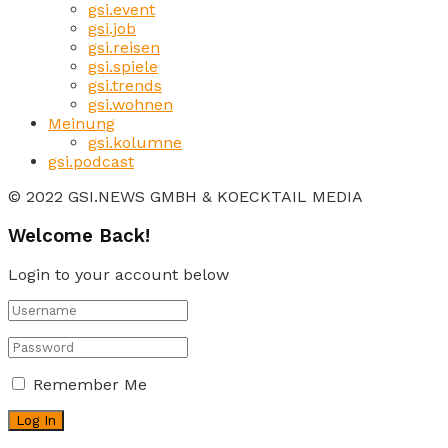
gsi.event
gsi.job
gsi.reisen
gsi.spiele
gsi.trends
gsi.wohnen
Meinung
gsi.kolumne
gsi.podcast
© 2022 GSI.NEWS GMBH & KOECKTAIL MEDIA
Welcome Back!
Login to your account below
Remember Me