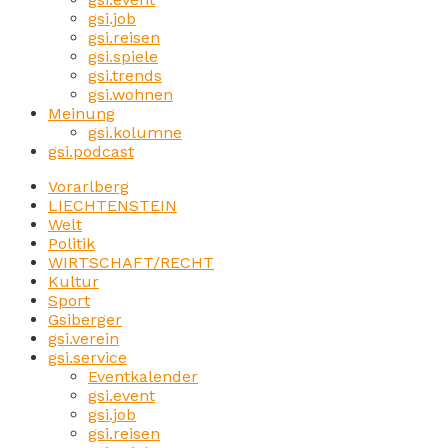
gsi.job
gsi.reisen
gsi.spiele
gsi.trends
gsi.wohnen
Meinung
gsi.kolumne
gsi.podcast
Vorarlberg
LIECHTENSTEIN
Welt
Politik
WIRTSCHAFT/RECHT
Kultur
Sport
Gsiberger
gsi.verein
gsi.service
Eventkalender
gsi.event
gsi.job
gsi.reisen