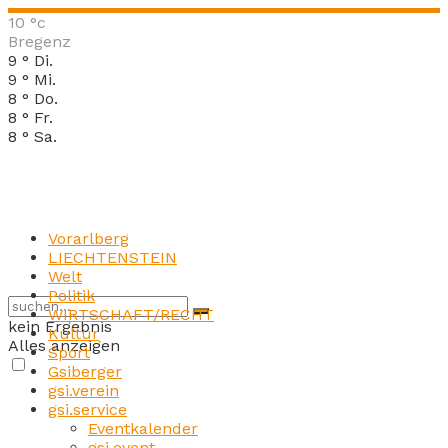
10
°c
Bregenz
9
°
Di.
9
°
Mi.
8
°
Do.
8
°
Fr.
8
°
Sa.
Vorarlberg
LIECHTENSTEIN
Welt
Politik
WIRTSCHAFT/RECHT
kein Ergebnis
Kultur
Alles anzeigen
Sport
Gsiberger
gsi.verein
gsi.service
Eventkalender
gsi.event