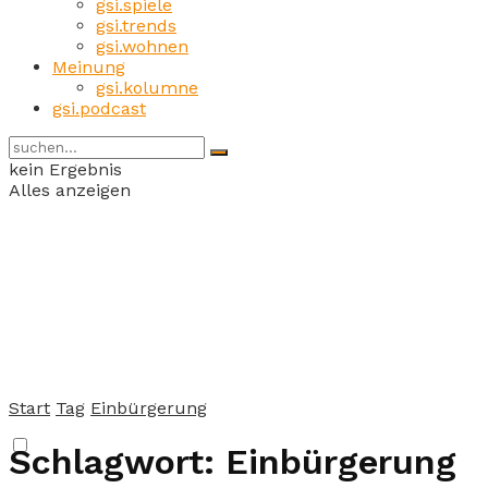
gsi.spiele
gsi.trends
gsi.wohnen
Meinung
gsi.kolumne
gsi.podcast
kein Ergebnis
Alles anzeigen
Start
Tag
Einbürgerung
Schlagwort:
Einbürgerung