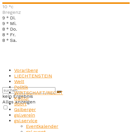
10
°c
Bregenz
9
°
Di.
9
°
Mi.
8
°
Do.
8
°
Fr.
8
°
Sa.
Vorarlberg
LIECHTENSTEIN
Welt
Politik
WIRTSCHAFT/RECHT
kein Ergebnis
Kultur
Alles anzeigen
Sport
Gsiberger
gsi.verein
gsi.service
Eventkalender
gsi.event