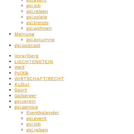
gsi.job
gsi.reisen
gsi.spiele
gsi.trends
gsi.wohnen
Meinung
gsi.kolumne
gsi.podcast
Vorarlberg
LIECHTENSTEIN
Welt
Politik
WIRTSCHAFT/RECHT
Kultur
Sport
Gsiberger
gsi.verein
gsi.service
Eventkalender
gsi.event
gsi.job
gsi.reisen