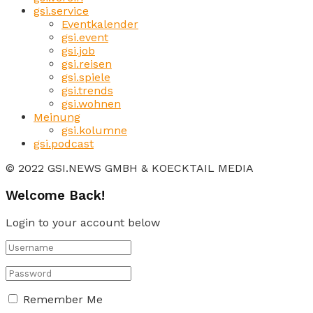
gsi.service
Eventkalender
gsi.event
gsi.job
gsi.reisen
gsi.spiele
gsi.trends
gsi.wohnen
Meinung
gsi.kolumne
gsi.podcast
© 2022 GSI.NEWS GMBH & KOECKTAIL MEDIA
Welcome Back!
Login to your account below
Remember Me