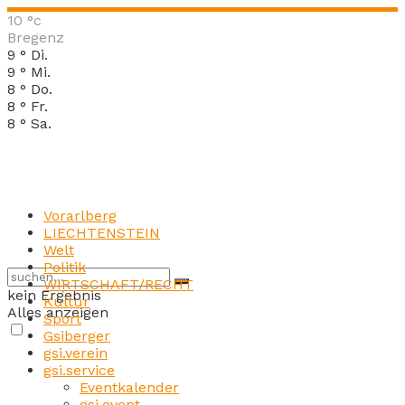
10
°c
Bregenz
9
°
Di.
9
°
Mi.
8
°
Do.
8
°
Fr.
8
°
Sa.
Vorarlberg
LIECHTENSTEIN
Welt
Politik
WIRTSCHAFT/RECHT
kein Ergebnis
Kultur
Alles anzeigen
Sport
Gsiberger
gsi.verein
gsi.service
Eventkalender
gsi.event