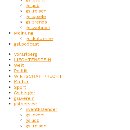
gsi.job
gsi.reisen
gsi.spiele
gsi.trends
gsi.wohnen
Meinung
gsi.kolumne
gsi.podcast
Vorarlberg
LIECHTENSTEIN
Welt
Politik
WIRTSCHAFT/RECHT
Kultur
Sport
Gsiberger
gsi.verein
gsi.service
Eventkalender
gsi.event
gsi.job
gsi.reisen