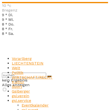
10
°c
Bregenz
9
°
Di.
9
°
Mi.
8
°
Do.
8
°
Fr.
8
°
Sa.
Vorarlberg
LIECHTENSTEIN
Welt
Politik
WIRTSCHAFT/RECHT
kein Ergebnis
Kultur
Alles anzeigen
Sport
Gsiberger
gsi.verein
gsi.service
Eventkalender
gsi.event