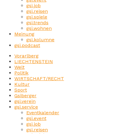
gsi.job
gsi.reisen
gsi.spiele
gsi.trends
gsi.wohnen
Meinung
gsi.kolumne
gsi.podcast
Vorarlberg
LIECHTENSTEIN
Welt
Politik
WIRTSCHAFT/RECHT
Kultur
Sport
Gsiberger
gsi.verein
gsi.service
Eventkalender
gsi.event
gsi.job
gsi.reisen