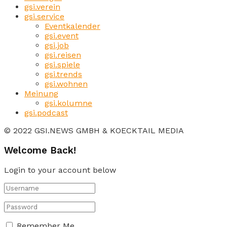
gsi.verein
gsi.service
Eventkalender
gsi.event
gsi.job
gsi.reisen
gsi.spiele
gsi.trends
gsi.wohnen
Meinung
gsi.kolumne
gsi.podcast
© 2022 GSI.NEWS GMBH & KOECKTAIL MEDIA
Welcome Back!
Login to your account below
Remember Me