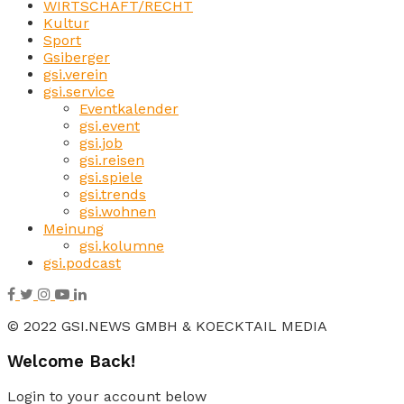
WIRTSCHAFT/RECHT
Kultur
Sport
Gsiberger
gsi.verein
gsi.service
Eventkalender
gsi.event
gsi.job
gsi.reisen
gsi.spiele
gsi.trends
gsi.wohnen
Meinung
gsi.kolumne
gsi.podcast
© 2022 GSI.NEWS GMBH & KOECKTAIL MEDIA
Welcome Back!
Login to your account below