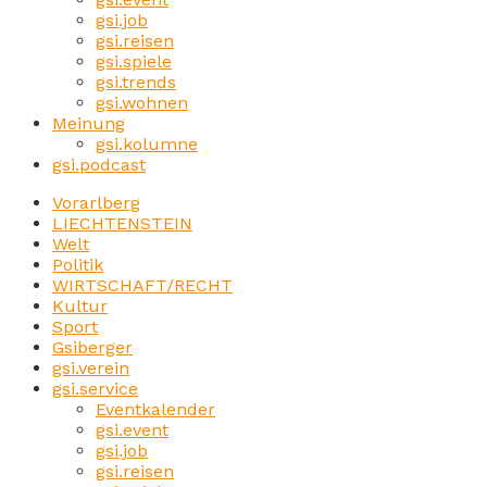
gsi.job
gsi.reisen
gsi.spiele
gsi.trends
gsi.wohnen
Meinung
gsi.kolumne
gsi.podcast
Vorarlberg
LIECHTENSTEIN
Welt
Politik
WIRTSCHAFT/RECHT
Kultur
Sport
Gsiberger
gsi.verein
gsi.service
Eventkalender
gsi.event
gsi.job
gsi.reisen