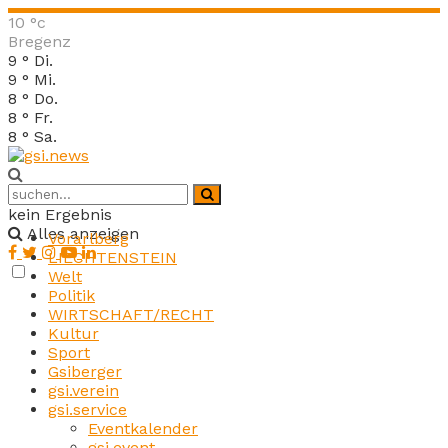
10
°c
Bregenz
9
°
Di.
9
°
Mi.
8
°
Do.
8
°
Fr.
8
°
Sa.
kein Ergebnis
Alles anzeigen
Vorarlberg
LIECHTENSTEIN
Welt
Politik
WIRTSCHAFT/RECHT
Kultur
Sport
Gsiberger
gsi.verein
gsi.service
Eventkalender
gsi.event