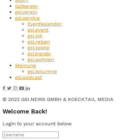
Sport
Gsiberger
gsi.verein
gsi.service
Eventkalender
gsi.event
gsi.job
gsi.reisen
gsi.spiele
gsi.trends
gsi.wohnen
Meinung
gsi.kolumne
gsi.podcast
© 2022 GSI.NEWS GMBH & KOECKTAIL MEDIA
Welcome Back!
Login to your account below