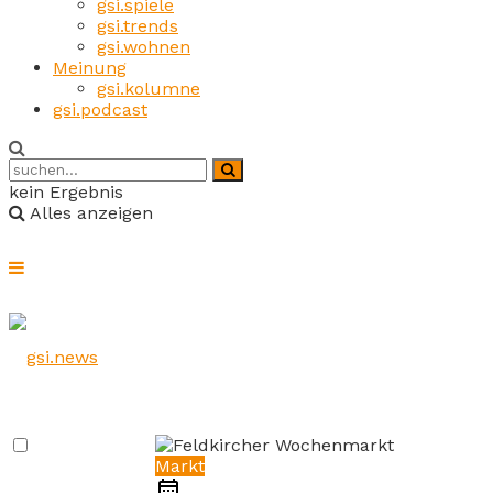
gsi.spiele
gsi.trends
gsi.wohnen
Meinung
gsi.kolumne
gsi.podcast
kein Ergebnis
Alles anzeigen
Markt