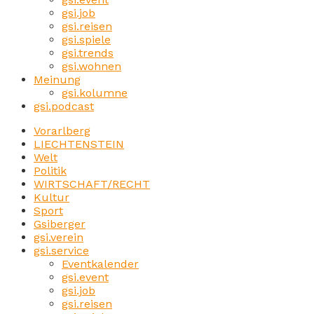
gsi.job
gsi.reisen
gsi.spiele
gsi.trends
gsi.wohnen
Meinung
gsi.kolumne
gsi.podcast
Vorarlberg
LIECHTENSTEIN
Welt
Politik
WIRTSCHAFT/RECHT
Kultur
Sport
Gsiberger
gsi.verein
gsi.service
Eventkalender
gsi.event
gsi.job
gsi.reisen