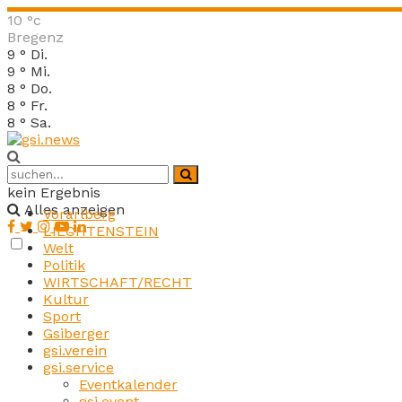
10
°c
Bregenz
9
°
Di.
9
°
Mi.
8
°
Do.
8
°
Fr.
8
°
Sa.
kein Ergebnis
Alles anzeigen
Vorarlberg
LIECHTENSTEIN
Welt
Politik
WIRTSCHAFT/RECHT
Kultur
Sport
Gsiberger
gsi.verein
gsi.service
Eventkalender
gsi.event