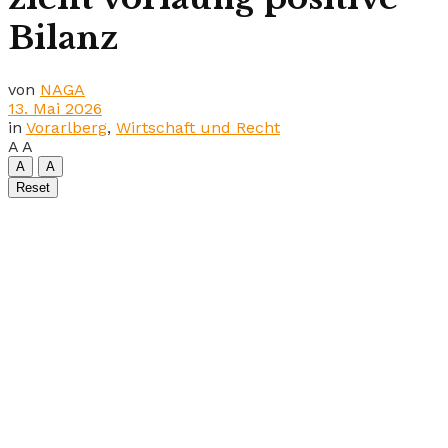
Bilanz
von
NAGA
13. Mai 2026
in
Vorarlberg
,
Wirtschaft und Recht
A
A
A
A
Reset