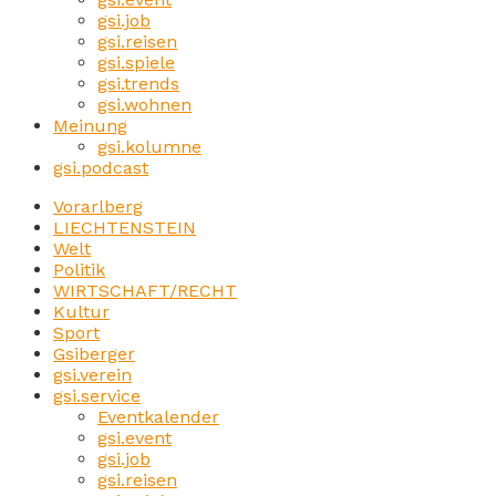
gsi.job
gsi.reisen
gsi.spiele
gsi.trends
gsi.wohnen
Meinung
gsi.kolumne
gsi.podcast
Vorarlberg
LIECHTENSTEIN
Welt
Politik
WIRTSCHAFT/RECHT
Kultur
Sport
Gsiberger
gsi.verein
gsi.service
Eventkalender
gsi.event
gsi.job
gsi.reisen