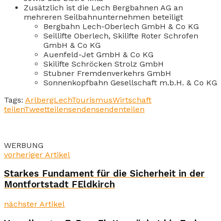
Zusätzlich ist die Lech Bergbahnen AG an
mehreren Seilbahnunternehmen beteiligt
Bergbahn Lech-Oberlech GmbH & Co KG
Seillifte Oberlech, Skilifte Roter Schrofen
GmbH & Co KG
Auenfeld-Jet GmbH & Co KG
Skilifte Schröcken Strolz GmbH
Stubner Fremdenverkehrs GmbH
Sonnenkopfbahn Gesellschaft m.b.H. & Co KG
Tags:
Arlberg
Lech
Tourismus
Wirtschaft
teilen
Tweet
teilen
senden
senden
teilen
WERBUNG
vorheriger Artikel
Starkes Fundament für die Sicherheit in der
Montfortstadt FEldkirch
nächster Artikel