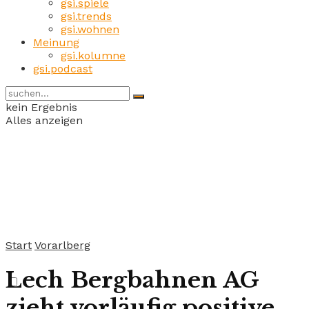
gsi.spiele
gsi.trends
gsi.wohnen
Meinung
gsi.kolumne
gsi.podcast
kein Ergebnis
Alles anzeigen
Start
Vorarlberg
Lech Bergbahnen AG
zieht vorläufig positive