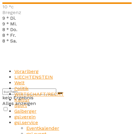
10
°c
Bregenz
9
°
Di.
9
°
Mi.
8
°
Do.
8
°
Fr.
8
°
Sa.
Vorarlberg
LIECHTENSTEIN
Welt
Politik
WIRTSCHAFT/RECHT
kein Ergebnis
Kultur
Alles anzeigen
Sport
Gsiberger
gsi.verein
gsi.service
Eventkalender
gsi.event